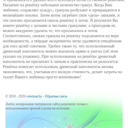
Насыпьте на решётку небольшое количество гранул. Когда Ваш
любимец «справляет нужду», гранулы разбухают и превращаются в
мельчайшие опилки. Затем котик загребает свои «дела» лапками, и
эти опилки просыпаются сквозь решётку в лоток. В результате Вы
имеете решётку с целыми и чистыми гранулами, а приподняв ее,
можно аккуратно удалить то, что просыпалось в лоток.
Соответственно, свежие гранулы на решётку подсыпаются по мере
необходимости, а твёрдые экскременты легко удаляются отведённым
для этих целей совочком. Удобно также то, что использованный
древесный наполнитель можно высыпать прямо в унитаз (об этом
указано на упаковке). При использовании на решётке древесный
наполнитель не прилипает к лапкам и практически не разносится.
Решётка помогает использовать древесный наполнитель весьма
экономично, что, учитывая его низкую стоимость, делает затраты на
туалет Вашего любимца просто копеечными!
© 2010 - 2026
veterinar.by
-
Обратная связь
Любое копирование материалов сайта разрешено только с
использованием прямой ссылки на источник.