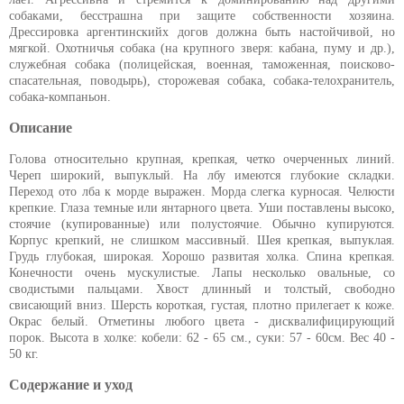
собаками, бесстрашна при защите собственности хозяина.
Дрессировка аргентинскийх догов должна быть настойчивой, но
мягкой. Охотничья собака (на крупного зверя: кабана, пуму и др.),
служебная собака (полицейская, военная, таможенная, поисково-
спасательная, поводырь), сторожевая собака, собака-телохранитель,
собака-компаньон.
Описание
Голова относительно крупная, крепкая, четко очерченных линий.
Череп широкий, выпуклый. На лбу имеются глубокие складки.
Переход ото лба к морде выражен. Морда слегка курносая. Челюсти
крепкие. Глаза темные или янтарного цвета. Уши поставлены высоко,
стоячие (купированные) или полустоячие. Обычно купируются.
Корпус крепкий, не слишком массивный. Шея крепкая, выпуклая.
Грудь глубокая, широкая. Хорошо развитая холка. Спина крепкая.
Конечности очень мускулистые. Лапы несколько овальные, со
сводистыми пальцами. Хвост длинный и толстый, свободно
свисающий вниз. Шерсть короткая, густая, плотно прилегает к коже.
Окрас белый. Отметины любого цвета - дисквалифицирующий
порок. Высота в холке: кобели: 62 - 65 см., суки: 57 - 60см. Вес 40 -
50 кг.
Содержание и уход