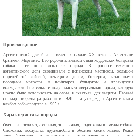
Происхождение
Аргентинский дог был выведен в начале XX века в Аргентине
братьями Мартинес. Его родоначальником стала кордовская бойцовая
собака - старинная испанская порода. В процессе селекции
аргентинского дога скрещивали с испанским мастифом, большой
пиренейской собакой, немецким догом, боксером, различными
породами молоссов и пойнтеров, бульдогом и ирландским
волкодавом. В результате получилась универсальная порода, которую
можно было использовать на охоте, в схватках, для защиты. Первый
стандарт породы разработан в 1928 г., а утвержден Аргентинским
клубом собаководства в 1965 г.
Характеристика породы
Очень выносливая, активная, энергичная, подвижная и смелая собака.
Спокойна, послушна, дружелюбна и обожает своих хозяев. Редко
лает. Агрессивна и стремится к доминированию над другими