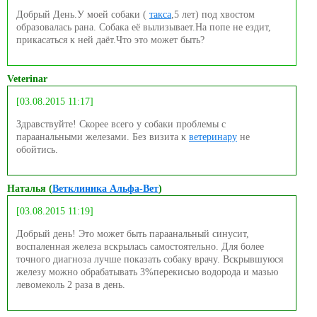
Добрый День.У моей собаки (
такса
,5 лет) под хвостом
образовалась рана. Собака её вылизывает.На попе не ездит,
прикасаться к ней даёт.Что это может быть?
Veterinar
[03.08.2015 11:17]
Здравствуйте! Скорее всего у собаки проблемы с
параанальными железами. Без визита к
ветеринару
не
обойтись.
Наталья (
Ветклиника Альфа-Вет
)
[03.08.2015 11:19]
Добрый день! Это может быть параанальный синусит,
воспаленная железа вскрылась самостоятельно. Для более
точного диагноза лучше показать собаку врачу. Вскрывшуюся
железу можно обрабатывать 3%перекисью водорода и мазью
левомеколь 2 раза в день.