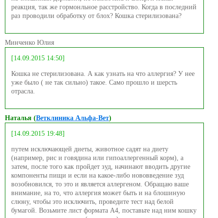
реакция, так же гормонльное расстройство. Когда в последний
раз проводили обработку от блох? Кошка стерилизована?
Минченко Юлия
[14.09.2015 14:50]
Кошка не стерилизована. А как узнать на что аллергия? У нее
уже было ( не так сильно) такое. Само прошло и шерсть
отрасла.
Наталья (
Ветклиника Альфа-Вет
)
[14.09.2015 19:48]
путем исключающей диеты, животное садят на диету
(например, рис и говядина или гипоаллергенный корм), а
затем, после того как пройдет зуд, начинают вводить другие
компоненты пищи и если на какое-либо нововведение зуд
возобновился, то это и является аллергеном. Обращаю ваше
внимание, на то, что аллергия может быть и на блошиную
слюну, чтобы это исключить, проведите тест над белой
бумагой. Возьмите лист формата А4, поставьте над ним кошку