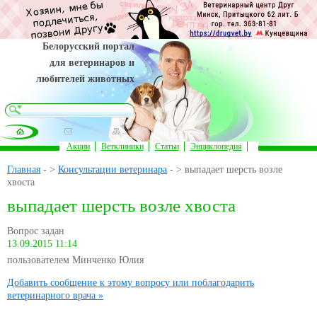
Белорусский портал
для ветеринаров и
любителей животных
Акции
Ветклиники
Статьи
Энциклопедия
Главная
- >
Консультации ветеринара
- > выпадает шерсть возле
хвоста
выпадает шерсть возле хвоста
Вопрос задан
13.09.2015 11:14
пользователем Минченко Юлия
Добавить сообщение к этому вопросу или поблагодарить
ветеринарного врача »