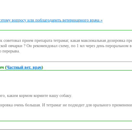
этому вопросу или поблагодарить ветеринарного врача »
к советовал прием препарата тетрамаг, какая максимальная дозировка пр
ской овчарки ? Он рекомендовал схему, по 1 мл через день пероральном в
ю перерыва.
ич (
Частный вет. врач
)
ого, каким кормом кормите вашу собаку.
зировка очень большая. И тетрамаг не подходит для орального применени