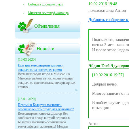
19.02.2016 19:48
Собаки в хорошие руки
пользователем Антон
Минская Амстафф-команда
Добавить сообщение к 
Объявления
Подскажите, заводчи
щенка 2 мес. .кавказ
Новости
И после этого недел
[19.03.2020]
Еще три ветеринарные клиники
Эйдин Глеб Эдуардов
открылись за последнее время
Всем невзгодам назло в Минске и в
[19.02.2016 19:57]
Минском районе за последние месяцы
открылись еще несколько ветеринарных
Добрый вечер.
клиник.
Многое зависит от т
[15.01.2020]
В любом случае - до
Первый в Беларуси магнитно-
инъекции.
резонансный томограф для животных!
Ветеринарная клиника Доктор Вет
сообщает о вводе в строй первого в
Беларуси магнитно-резонансного
Антон
томографа для животных! Модель -