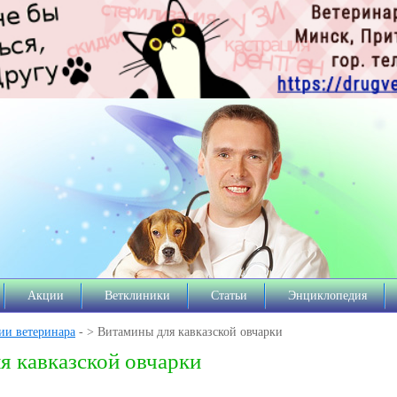
Акции
Ветклиники
Статьи
Энциклопедия
ии ветеринара
- > Витамины для кавказской овчарки
я кавказской овчарки