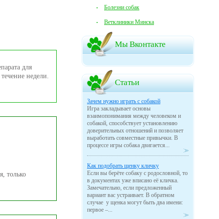
Болезни собак
Ветклиники Минска
Мы Вконтакте
епарата для
 течение недели.
Статьи
Зачем нужно играть с собакой
Игра закладывает основы
взаимопонимания между человеком и
собакой, способствует установлению
доверительных отношений и позволяет
выработать совместные привычки. В
процессе игры собака двигается...
Как подобрать щенку кличку
Если вы берёте собаку с родословной, то
я, только
в документах уже вписано её кличка.
Замечательно, если предложенный
вариант вас устраивает. В обратном
случае у щенка могут быть два имени:
первое –...