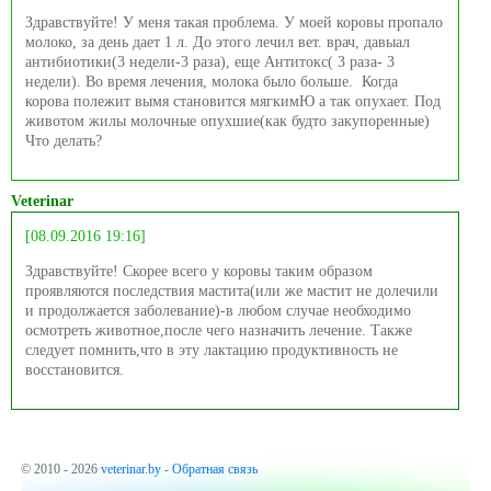
Здравствуйте! У меня такая проблема. У моей коровы пропало
молоко, за день дает 1 л. До этого лечил вет. врач, давыал
антибиотики(3 недели-3 раза), еще Антитокс( 3 раза- 3
недели). Во время лечения, молока было больше. Когда
корова полежит вымя становится мягкимЮ а так опухает. Под
животом жилы молочные опухшие(как будто закупоренные)
Что делать?
Veterinar
[08.09.2016 19:16]
Здравствуйте! Скорее всего у коровы таким образом
проявляются последствия мастита(или же мастит не долечили
и продолжается заболевание)-в любом случае необходимо
осмотреть животное,после чего назначить лечение. Также
следует помнить,что в эту лактацию продуктивность не
восстановится.
© 2010 - 2026
veterinar.by
-
Обратная связь