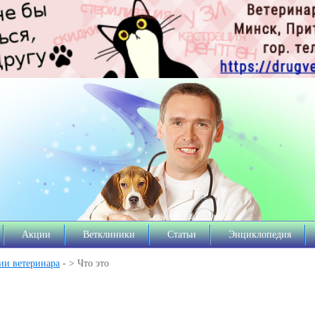
Акции
Ветклиники
Статьи
Энциклопедия
ии ветеринара
- > Что это