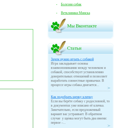
Болезни собак
Ветклиники Минска
Мы Вконтакте
Статьи
Зачем нужно играть с собакой
Игра закладывает основы
взаимопонимания между человеком и
собакой, способствует установлению
доверительных отношений и позволяет
выработать совместные привычки. В
процессе игры собака двигается...
Как подобрать щенку кличку
Если вы берёте собаку с родословной, то
в документах уже вписано её кличка.
Замечательно, если предложенный
вариант вас устраивает. В обратном
случае у щенка могут быть два имени:
первое –...