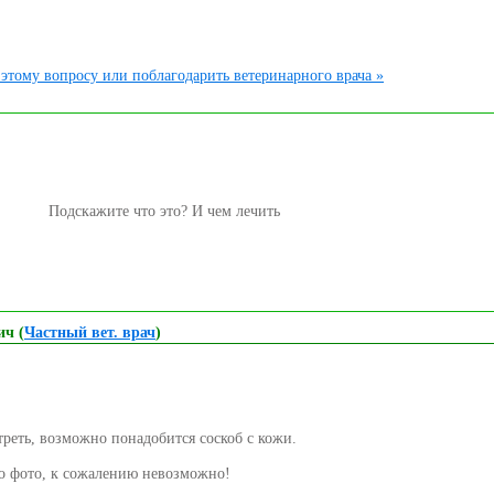
этому вопросу или поблагодарить ветеринарного врача »
Подскажите что это? И чем лечить
ич (
Частный вет. врач
)
реть, возможно понадобится соскоб с кожи.
по фото, к сожалению невозможно!