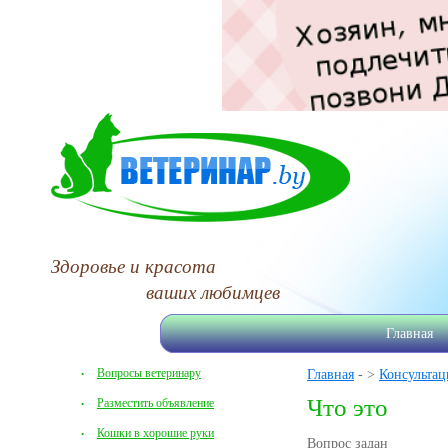
Здоровье и красота
ваших любимцев
Главная
Вопросы ветеринару
Главная
- >
Консультац
Что это
Разместить объявление
Кошки в хорошие руки
Вопрос задан