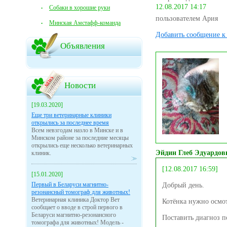
12.08.2017 14:17
Собаки в хорошие руки
пользователем Ария
Минская Амстафф-команда
Добавить сообщение к 
Объявления
Новости
[19.03.2020]
Еще три ветеринарные клиники
открылись за последнее время
Всем невзгодам назло в Минске и в
Минском районе за последние месяцы
открылись еще несколько ветеринарных
Эйдин Глеб Эдуардов
клиник.
[12.08.2017 16:59]
[15.01.2020]
Первый в Беларуси магнитно-
Добрый день.
резонансный томограф для животных!
Ветеринарная клиника Доктор Вет
Котёнка нужно осмот
сообщает о вводе в строй первого в
Беларуси магнитно-резонансного
Поставить диагноз 
томографа для животных! Модель -