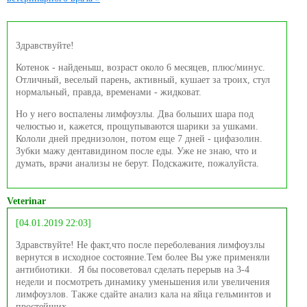
Здравствуйте!
Котенок - найденыш, возраст около 6 месяцев, плюс/минус.
Отличный, веселый парень, активный, кушает за троих, стул
нормальный, правда, временами - жидковат.
Но у него воспалены лимфоузлы. Два больших шара под
челюстью и, кажется, прощупываются шарики за ушками.
Кололи дней преднизолон, потом еще 7 дней - цифазолин.
Зубки мажу дентавидином после еды. Уже не знаю, что и
думать, врачи анализы не берут. Подскажите, пожалуйста.
Veterinar
[04.01.2019 22:03]
Здравствуйте! Не факт,что после переболевания лимфоузлы
вернутся в исходное состояние.Тем более Вы уже применяли
антибиотики. Я бы посоветовал сделать перерыв на 3-4
недели и посмотреть динамику уменьшения или увеличения
лимфоузлов. Также сдайте анализ кала на яйца гельминтов и
простейших.