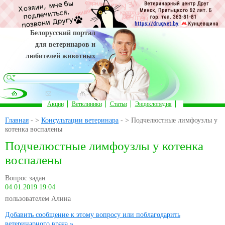
Белорусский портал
для ветеринаров и
любителей животных
Акции
Ветклиники
Статьи
Энциклопедия
Главная
- >
Консультации ветеринара
- > Подчелюстные лимфоузлы у
котенка воспалены
Подчелюстные лимфоузлы у котенка
воспалены
Вопрос задан
04.01.2019 19:04
пользователем Алина
Добавить сообщение к этому вопросу или поблагодарить
ветеринарного врача »