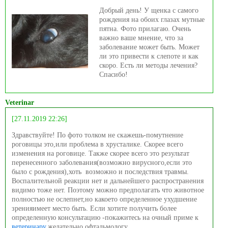
Добрый день! У щенка с самого
рождения на обоих глазах мутные
пятна. Фото прилагаю. Очень
важно ваше мнение, что за
заболевание может быть. Может
ли это привести к слепоте и как
скоро. Есть ли методы лечения?
Спасибо!
Veterinar
[27.11.2019 22:26]
Здравствуйте! По фото толком не скажешь-помутнение
роговицы это,или проблема в хрусталике. Скорее всего
изменения на роговице. Также скорее всего это результат
перенесенного заболевания(возможно вирусного,если это
было с рождения),хоть возможно и последствия травмы.
Воспалительной реакции нет и дальнейшего распространения
видимо тоже нет. Поэтому можно предполагать что животное
полностью не ослепнет,но какоето определенное ухудшение
зренияимеет место быть. Если хотите получить более
определенную консультацию -покажитесь на очный приме к
ветеринару
,желательно офтальмологу.