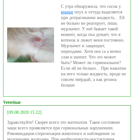
С утра обнаружила, что сосок у
кошки
опух и оттуда выделяется
при дотрагивании жидкость... Ей
не больно не реагирует, лишь
мурлычит. У неё бывает такой
момент, когда она думает, что я
котенок и лижет меня постоянно.
Мурлычит и защищает,
периодами. Хотя она са а вечно
злая и шипит. Что это может
быть? Может ли гормональное?
Если ей не больно... При нажатии
на него только жидкость, вроде не
совсем твёрдый, а как резина
больше
Veterinar
[09.08.2020 15:22]
Здравствуйте! Скорее всего это матопатия. Такое состояние
чаще всего проявляется при гормональных нарушениях.
Рекомендация-стерелизация животного и наблюдение за
молочными железами. При необходимости-мастэктомия.