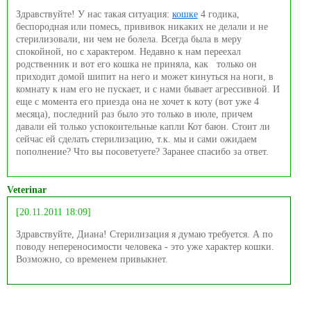
Здравствуйте! У нас такая ситуация:
кошке
4 годика,
беспородная или помесь, прививок никаких не делали и не
стерилизовали, ни чем не болела. Всегда была в меру
спокойной, но с характером. Недавно к нам переехал
родственник и вот его кошка не приняла, как только он
приходит домой шипит на него и может кинуться на ноги, в
комнату к нам его не пускает, и с нами бывает агрессивной. И
еще с момента его приезда она не хочет к коту (вот уже 4
месяца), последний раз было это только в июле, причем
давали ей только успокоительные капли Кот баюн. Стоит ли
сейчас ей сделать стерилизацию, т.к. мы и сами ожидаем
пополнение? Что вы посоветуете? Заранее спасибо за ответ.
Veterinar
[20.11.2011 18:09]
Здравствуйте, Диана! Стерилизация я думаю требуется. А по
поводу непереносимости человека - это уже характер кошки.
Возможно, со временем привыкнет.