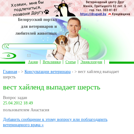
Белорусский портал
для ветеринаров и
любителей животных
Акции
Ветклиники
Статьи
Энциклопедия
Главная
- >
Консультации ветеринара
- > вест хайленд выпадает
шерсть
вест хайленд выпадает шерсть
Вопрос задан
25.04.2012 18:49
пользователем Анастасия
Добавить сообщение к этому вопросу или поблагодарить
ветеринарного врача »