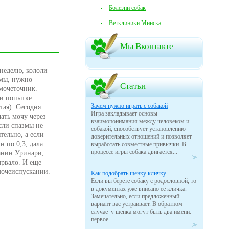
Болезни собак
Ветклиники Минска
Мы Вконтакте
 неделю, кололи
азмы, нужно
Статьи
мочеточник.
ри попытке
Зачем нужно играть с собакой
тая). Сегодня
Игра закладывает основы
ать мочу через
взаимопонимания между человеком и
если спазмы не
собакой, способствует установлению
тельно, а если
доверительных отношений и позволяет
н по 0,3, дала
выработать совместные привычки. В
процессе игры собака двигается...
Канин Уринари,
ырвало. И еще
 мочеиспускании.
Как подобрать щенку кличку
Если вы берёте собаку с родословной, то
в документах уже вписано её кличка.
Замечательно, если предложенный
вариант вас устраивает. В обратном
случае у щенка могут быть два имени:
первое –...