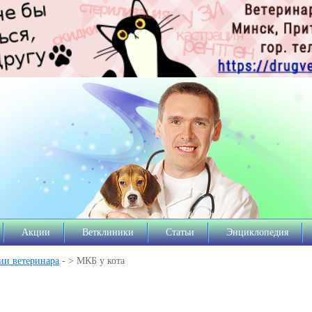
Акции
Ветклиники
Статьи
Энциклопедия
ии ветеринара
- > МКБ у кота