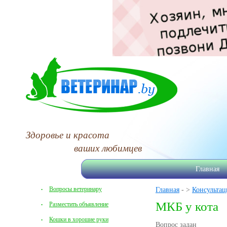
Здоровье и красота
ваших любимцев
Главная
Вопросы ветеринару
Главная
- >
Консультац
МКБ у кота
Разместить объявление
Кошки в хорошие руки
Вопрос задан