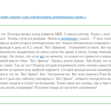
этому вопросу или поблагодарить ветеринарного врача »
8 лет. Полтора месяца назад выявили МКБ. Ставили катетер. Ходил с ним
ало. Теперь случился рецидив. Звонила
ветеринару
, сказал: - У кота сп
мысла делать вторую катетеризацию нет: можно механически повредить 
дважды в день по 0.2, поили "Кот Эрвином". Улучшений не было. Кот п
выгибался, выдавливал по капле (моча без крови и песка, только темнова
инару. Он сказал, что если
кот
не мочится, то нужно его привезти и выкач
чевой ввести 10мл. "Кот Эрвина". Прокол делать боязно. Тем более, что 
ет снова. Так ли это? Решила сегодня попробовать снять спазмы самостоя
 везти на прокол (как крайний вариант). Сегодня дважды колола папавери
рена и тот же "Кот Эрвин" 4мл. Улучшения нет. Кот поел немного Роял 
его я дала ему таблетку кантарена и "Кот Эрвин", немного погодя кота в
 может сходить в туалет по-большому. Точно такие же спазмы, как и при
ать колоть папаверин? И почему никак не наступит улучшение?