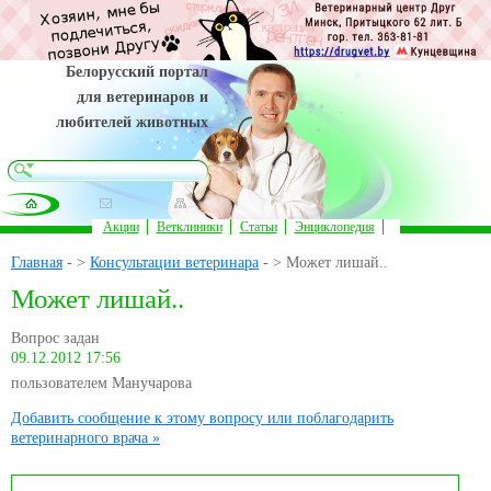
Белорусский портал
для ветеринаров и
любителей животных
Акции
Ветклиники
Статьи
Энциклопедия
Главная
- >
Консультации ветеринара
- > Может лишай..
Может лишай..
Вопрос задан
09.12.2012 17:56
пользователем Манучарова
Добавить сообщение к этому вопросу или поблагодарить
ветеринарного врача »