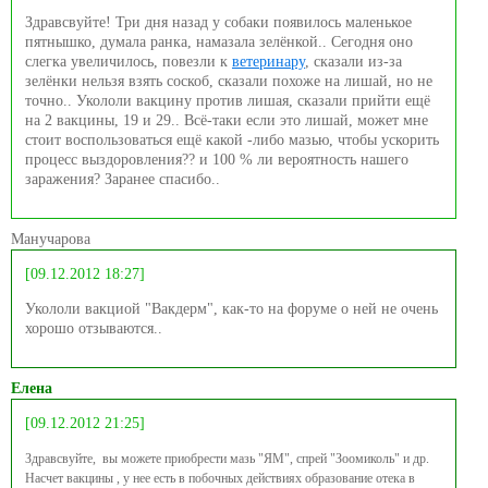
Здравсвуйте! Три дня назад у собаки появилось маленькое
пятнышко, думала ранка, намазала зелёнкой.. Сегодня оно
слегка увеличилось, повезли к
ветеринару
, сказали из-за
зелёнки нельзя взять соскоб, сказали похоже на лишай, но не
точно.. Укололи вакцину против лишая, сказали прийти ещё
на 2 вакцины, 19 и 29.. Всё-таки если это лишай, может мне
стоит воспользоваться ещё какой -либо мазью, чтобы ускорить
процесс выздоровления?? и 100 % ли вероятность нашего
заражения? Заранее спасибо..
Манучарова
[09.12.2012 18:27]
Укололи вакциой "Вакдерм", как-то на форуме о ней не очень
хорошо отзываются..
Елена
[09.12.2012 21:25]
Здравсвуйте, вы можете приобрести мазь "ЯМ", спрей "Зоомиколь" и др.
Насчет вакцины , у нее есть в побочных действиях образование отека в