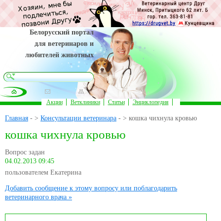
Белорусский портал
для ветеринаров и
любителей животных
Акции
Ветклиники
Статьи
Энциклопедия
Главная
- >
Консультации ветеринара
- > кошка чихнула кровью
кошка чихнула кровью
Вопрос задан
04.02.2013 09:45
пользователем Екатерина
Добавить сообщение к этому вопросу или поблагодарить
ветеринарного врача »