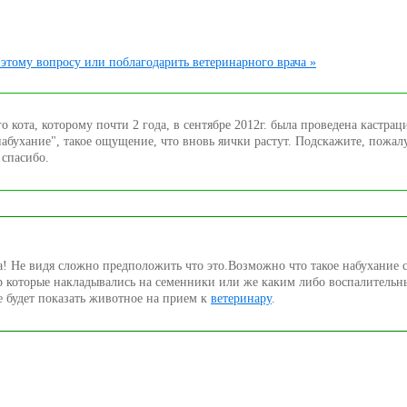
этому вопросу или поблагодарить ветеринарного врача »
о кота, которому почти 2 года, в сентябре 2012г. была проведена кастрац
набухание", такое ощущение, что вновь яички растут. Подскажите, пожалу
 спасибо.
а! Не видя сложно предположить что это.Возможно что такое набухание с
р которые накладывались на семенники или же каким либо воспалительн
 будет показать животное на прием к
ветеринару
.