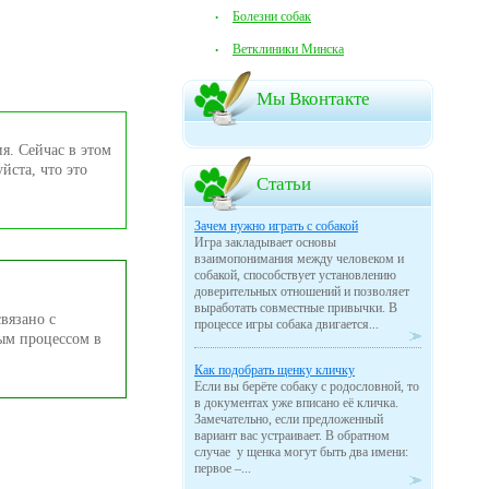
Болезни собак
Ветклиники Минска
Мы Вконтакте
ия. Сейчас в этом
йста, что это
Статьи
Зачем нужно играть с собакой
Игра закладывает основы
взаимопонимания между человеком и
собакой, способствует установлению
доверительных отношений и позволяет
выработать совместные привычки. В
вязано с
процессе игры собака двигается...
ым процессом в
Как подобрать щенку кличку
Если вы берёте собаку с родословной, то
в документах уже вписано её кличка.
Замечательно, если предложенный
вариант вас устраивает. В обратном
случае у щенка могут быть два имени:
первое –...