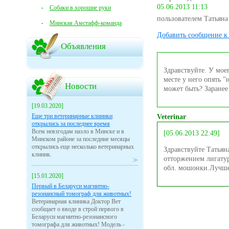
05.06.2013 11:13
Собаки в хорошие руки
пользователем Татьяна
Минская Амстафф-команда
Добавить сообщение к 
Объявления
Здравствуйте. У моег
месте у него опять "
Новости
может быть? Заранее
[19.03.2020]
Еще три ветеринарные клиники
Veterinar
открылись за последнее время
Всем невзгодам назло в Минске и в
[05.06.2013 22:49]
Минском районе за последние месяцы
открылись еще несколько ветеринарных
Здравствуйте Татьян
клиник.
отторжением лигату
обл. мошонки.Лучше
[15.01.2020]
Первый в Беларуси магнитно-
резонансный томограф для животных!
Ветеринарная клиника Доктор Вет
сообщает о вводе в строй первого в
Беларуси магнитно-резонансного
томографа для животных! Модель -