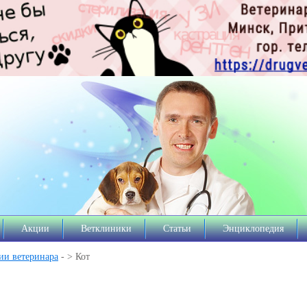
Акции
Ветклиники
Статьи
Энциклопедия
ии ветеринара
- > Кот