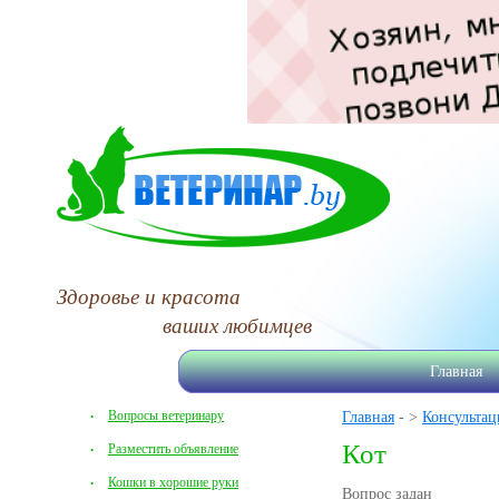
Здоровье и красота
ваших любимцев
Главная
Вопросы ветеринару
Главная
- >
Консультац
Кот
Разместить объявление
Кошки в хорошие руки
Вопрос задан