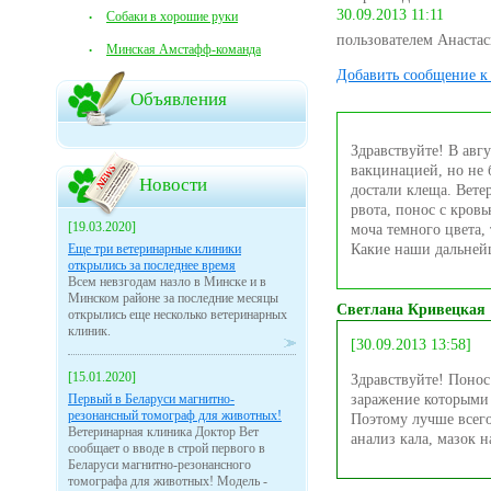
30.09.2013 11:11
Собаки в хорошие руки
пользователем Анастас
Минская Амстафф-команда
Добавить сообщение к 
Объявления
Здравствуйте! В авгу
вакцинацией, но не 
Новости
достали клеща. Вете
рвота, понос с кровь
[19.03.2020]
моча темного цвета,
Еще три ветеринарные клиники
Какие наши дальнейш
открылись за последнее время
Всем невзгодам назло в Минске и в
Минском районе за последние месяцы
Светлана Кривецкая
открылись еще несколько ветеринарных
клиник.
[30.09.2013 13:58]
[15.01.2020]
Здравствуйте! Понос
Первый в Беларуси магнитно-
заражение которыми 
резонансный томограф для животных!
Поэтому лучше всего
Ветеринарная клиника Доктор Вет
анализ кала, мазок 
сообщает о вводе в строй первого в
Беларуси магнитно-резонансного
томографа для животных! Модель -