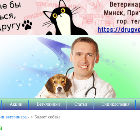
Акции
Ветклиники
Статьи
Энциклопедия
ии ветеринара
- > Болеет собака
а