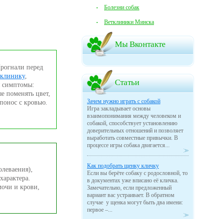
Болезни собак
Ветклиники Минска
Мы Вконтакте
Прогнали перед
клинику
,
Статьи
я симптомы:
ые поменять цвет,
Зачем нужно играть с собакой
понос с кровью.
Игра закладывает основы
взаимопонимания между человеком и
собакой, способствует установлению
доверительных отношений и позволяет
выработать совместные привычки. В
процессе игры собака двигается...
Как подобрать щенку кличку
олеваения),
Если вы берёте собаку с родословной, то
характера.
в документах уже вписано её кличка.
мочи и крови,
Замечательно, если предложенный
вариант вас устраивает. В обратном
случае у щенка могут быть два имени:
первое –...