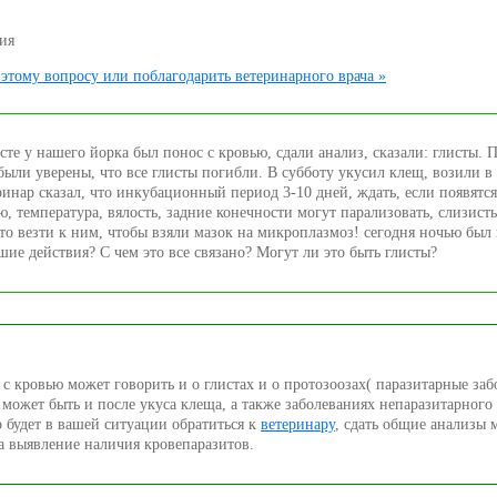
ия
этому вопросу или поблагодарить ветеринарного врача »
сте у нашего йорка был понос с кровью, сдали анализ, сказали: глисты. 
были уверены, что все глисты погибли. В субботу укусил клещ, возили в
ринар сказал, что инкубационный период 3-10 дней, ждать, если появятс
ю, температура, вялость, задние конечности могут парализовать, слизист
 то везти к ним, чтобы взяли мазок на микроплазмоз! сегодня ночью был 
ие действия? С чем это все связано? Могут ли это быть глисты?
 с кровью может говорить и о глистах и о протозоозах( паразитарные заб
может быть и после укуса клеща, а также заболеваниях непаразитарного 
 будет в вашей ситуации обратиться к
ветеринару
, сдать общие анализы 
на выявление наличия кровепаразитов.