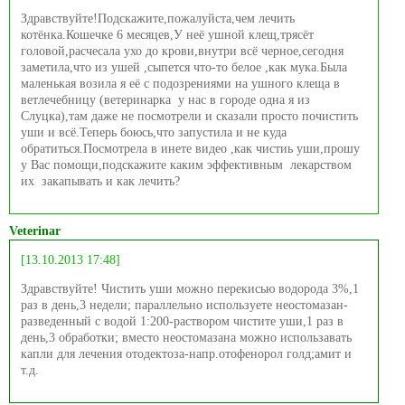
Здравствуйте!Подскажите,пожалуйста,чем лечить
котёнка.Кошечке 6 месяцев,У неё ушной клещ,трясёт
головой,расчесала ухо до крови,внутри всё черное,сегодня
заметила,что из ушей ,сыпется что-то белое ,как мука.Была
маленькая возила я её с подозрениями на ушного клеща в
ветлечебницу (ветеринарка у нас в городе одна я из
Слуцка),там даже не посмотрели и сказали просто почистить
уши и всё.Теперь боюсь,что запустила и не куда
обратиться.Посмотрела в инете видео ,как чистиь уши,прошу
у Вас помощи,подскажите каким эффективным лекарством
их закапывать и как лечить?
Veterinar
[13.10.2013 17:48]
Здравствуйте! Чистить уши можно перекисью водорода 3%,1
раз в день,3 недели; параллельно используете неостомазан-
разведенный с водой 1:200-раствором чистите уши,1 раз в
день,3 обработки; вместо неостомазана можно использавать
капли для лечения отодектоза-напр.отофенорол голд;амит и
т.д.