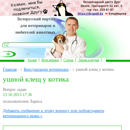
Белорусский портал
для ветеринаров и
любителей животных
Акции
Ветклиники
Статьи
Энциклопедия
Главная
- >
Консультации ветеринара
- > ушной клещ у котика
ушной клещ у котика
Вопрос задан
13.10.2013 17:36
пользователем Лариса
Добавить сообщение к этому вопросу или поблагодарить
ветеринарного врача »