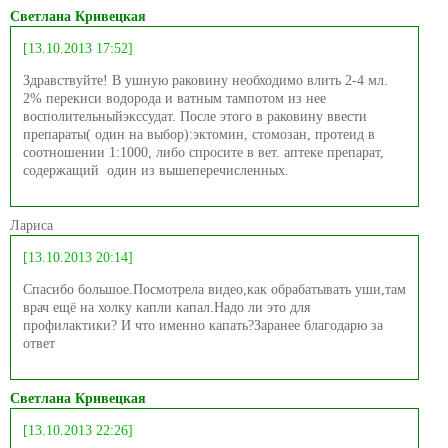
Светлана Кривецкая
[13.10.2013 17:52]
Здравствуйте! В ушную раковину необходимо влить 2-4 мл.
2% перекиси водорода и ватным тампотом из нее
восполительныйэкссудат. После этого в раковину ввести
препараты( один на выбор):эктомин, стомозан, протеид в
соотношении 1:1000, либо спросите в вет. аптеке препарат,
содержащий один из вышеперечисленных.
Лариса
[13.10.2013 20:14]
Спасибо большое.Посмотрела видео,как обрабатывать уши,там
врач ещё на холку капли капал.Надо ли это для
профилактики? И что именно капать?Заранее благодарю за
ответ
Светлана Кривецкая
[13.10.2013 22:26]