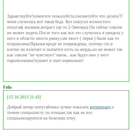
Здравствуйте!помогите пожалуйста,посоветуйте что делать!У
меня случилась вот такая беда. Кот покусал волнистого
попугая( мальчик,возраст где то 2-3месяца).Он сейчас совсем
не может ходить.После того как все это случилось я увидела у
него в области хвоста ранку,сам хвост ( перья ) были как то
искривлены!Крылья вроде не повреждены, потому сто в
клетке он взлетает и пытается сесть на жердь,но не может так
как совсем "не чувствует"лапок...как будто они у него
парализованы!кушает и пьет нормально!
Felis
[15.10.2013 21:43]
Добрый вечер попугайчика лучше показать
ветеринару
,а
точнее специалисту по птицам,так как не все
специализируются на болезнях птиу.