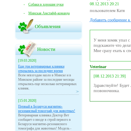
08.12.2013 20:21
Собаки в хорошие руки
пользователем Катя
Минская Амстафф-команда
Добавить сообщение к 
Объявления
У меня хомяк упал с 
подскажите что дела
Новости
Мне сразу ехать к с
[19.03.2020]
Еще три ветеринарные клиники
Veterinar
открылись за последнее время
Всем невзгодам назло в Минске и в
[08.12.2013 21:39]
Минском районе за последние месяцы
открылись еще несколько ветеринарных
Здравствуйте! Будет
клиник.
позвоночника.
[15.01.2020]
Первый в Беларуси магнитно-
резонансный томограф для животных!
Ветеринарная клиника Доктор Вет
сообщает о вводе в строй первого в
Беларуси магнитно-резонансного
томографа для животных! Модель -