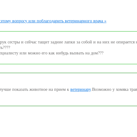
этому вопросу или поблагодарить ветеринарного врача »
рук сестры и сейчас тащит задние лапки за собой и на них не опирается 
ть????
пециалисту или можно его как нибудь вызвать на дом???
 лучше показать животное на прием к
ветеринару
.Возможно у хомяка тра