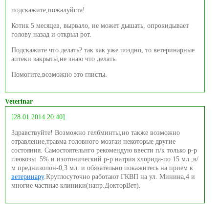
подскажите,пожалуйста!
Котик 5 месяцев, вырвало, не может дышать, опрокидывает
голову назад и открыл рот.
Подскажите что делать? так как уже поздно, то ветеринарные
аптеки закрыты,не знаю что делать.
Помогите,возможно это глисты.
Veterinar
[28.01.2014 20:40]
Здравствуйте! Возможно гелбминты,но также возможно
отравление,травма головного мозгаи некоторые другие
состояния. Самостоятельнго рекомендую ввести п/к только р-р
глюкозы 5% и изотонический р-р натрия хлорида-по 15 мл.,в/
м преднизолон-0,3 мл. и обязательно покажитесь на прием к
ветеринару
.Круглосуточно работают ГКВП на ул. Минина,4 и
многие частные клиники(напр.ДокторВет).