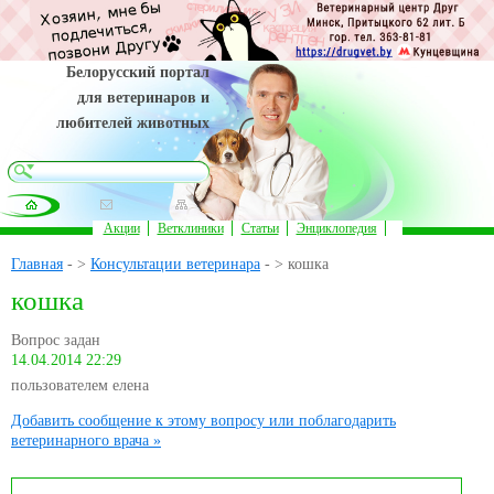
Белорусский портал
для ветеринаров и
любителей животных
Акции
Ветклиники
Статьи
Энциклопедия
Главная
- >
Консультации ветеринара
- > кошка
кошка
Вопрос задан
14.04.2014 22:29
пользователем елена
Добавить сообщение к этому вопросу или поблагодарить
ветеринарного врача »