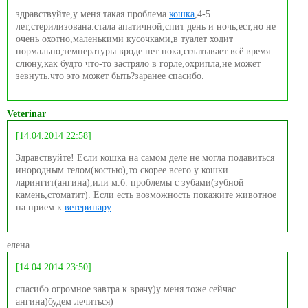
здравствуйте,у меня такая проблема.
кошка
,4-5
лет,стерилизована.стала апатичной,спит день и ночь,ест,но не
очень охотно,маленькими кусочками,в туалет ходит
нормально,температуры вроде нет пока,сглатывает всё время
слюну,как будто что-то застряло в горле,охрипла,не может
зевнуть.что это может быть?заранее спасибо.
Veterinar
[14.04.2014 22:58]
Здравствуйте! Если кошка на самом деле не могла подавиться
инородным телом(костью),то скорее всего у кошки
ларингит(ангина),или м.б. проблемы с зубами(зубной
камень,стоматит). Если есть возможность покажите животное
на прием к
ветеринару
.
елена
[14.04.2014 23:50]
спасибо огромное.завтра к врачу)у меня тоже сейчас
ангина)будем лечиться)