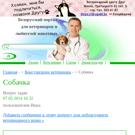
Белорусский портал
для ветеринаров и
любителей животных
Акции
Ветклиники
Статьи
Энциклопедия
Главная
- >
Консультации ветеринара
- > Собачка
Собачка
Вопрос задан
07.05.2014 16:32
пользователем Инна
Добавить сообщение к этому вопросу или поблагодарить
ветеринарного врача »