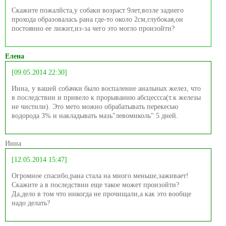
Скажите пожалйста,у собаки возраст 9лет,возле заднего
прохода образовалась рана где-то около 2см,глубокая,он
постоянно ее лижит,из-за чего это могло произойти?
Елена
[09.05.2014 22:30]
Инна, у вашей собачки было воспаление анальных желез, что
в последствии и привело к прорыванию абсцессса(т.к железы
не чистили). Это мето можно обрабатывать перекесью
водорода 3% и накладывать мазь"левомиколь" 5 дней.
Инна
[12.05.2014 15:47]
Огромное спасибо,рана стала на много меньше,заживает!
Скажите а в последствии еще такое может произойти?
Да,дело в том что никогда не прочищали,а как это вообще
надо делать?