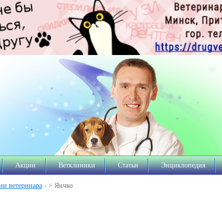
Акции
Ветклиники
Статьи
Энциклопедия
ии ветеринара
- > Яичко