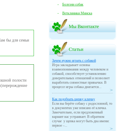
Болезни собак
Ветклиники Минска
Мы Вконтакте
Нам бы для семьи
Статьи
Зачем нужно играть с собакой
Игра закладывает основы
взаимопонимания между человеком и
собакой, способствует установлению
доверительных отношений и позволяет
рюшной полости
выработать совместные привычки. В
й(перерождение
процессе игры собака двигается...
Как подобрать щенку кличку
Если вы берёте собаку с родословной, то
в документах уже вписано её кличка.
Замечательно, если предложенный
вариант вас устраивает. В обратном
случае у щенка могут быть два имени:
первое –...