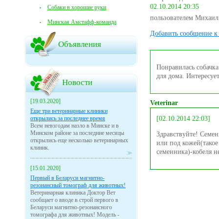
02.10.2014 20:35
Собаки в хорошие руки
пользователем Михаил
Минская Амстафф-команда
Добавить сообщение к 
Объявления
Понравилась собачка
для дома. Интересуе
Новости
[19.03.2020]
Veterinar
Еще три ветеринарные клиники
открылись за последнее время
[02.10.2014 22:03]
Всем невзгодам назло в Минске и в
Минском районе за последние месяцы
Здравствуйте! Семен
открылись еще несколько ветеринарных
или под кожей(тако
клиник.
семенника)-кобеля н
[15.01.2020]
Первый в Беларуси магнитно-
резонансный томограф для животных!
Ветеринарная клиника Доктор Вет
сообщает о вводе в строй первого в
Беларуси магнитно-резонансного
томографа для животных! Модель -