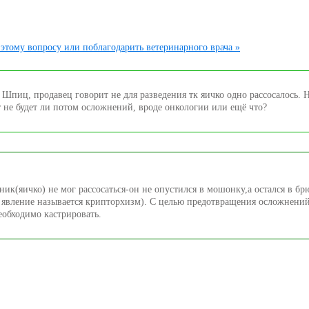
этому вопросу или поблагодарить ветеринарного врача »
 Шпиц, продавец говорит не для разведения тк яичко одно рассосалось. 
т не будет ли потом осложнений, вроде онкологии или ещё что?
ник(яичко) не мог рассосаться-он не опустился в мошонку,а остался в б
е явление называется крипторхизм). С целью предотвращения осложнени
еобходимо кастрировать.