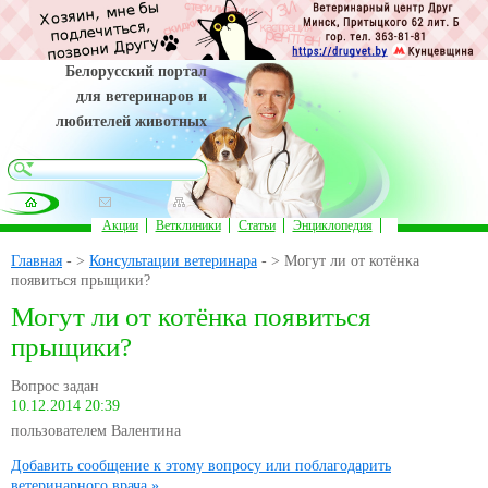
Белорусский портал
для ветеринаров и
любителей животных
Акции
Ветклиники
Статьи
Энциклопедия
Главная
- >
Консультации ветеринара
- > Могут ли от котёнка
появиться прыщики?
Могут ли от котёнка появиться
прыщики?
Вопрос задан
10.12.2014 20:39
пользователем Валентина
Добавить сообщение к этому вопросу или поблагодарить
ветеринарного врача »