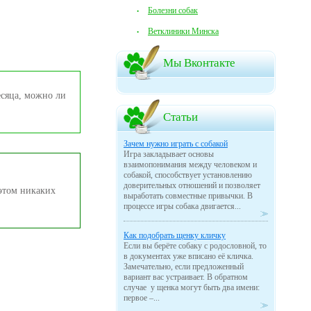
Болезни собак
Ветклиники Минска
Мы Вконтакте
есяца, можно ли
Статьи
Зачем нужно играть с собакой
Игра закладывает основы
взаимопонимания между человеком и
собакой, способствует установлению
доверительных отношений и позволяет
 этом никаких
выработать совместные привычки. В
процессе игры собака двигается...
Как подобрать щенку кличку
Если вы берёте собаку с родословной, то
в документах уже вписано её кличка.
Замечательно, если предложенный
вариант вас устраивает. В обратном
случае у щенка могут быть два имени:
первое –...