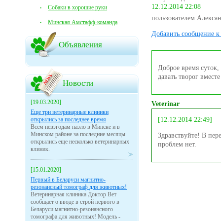
12.12.2014 22:08
Собаки в хорошие руки
пользователем Алекса
Минская Амстафф-команда
Добавить сообщение к 
Объявления
Доброе время суток,
давать творог вмест
Новости
[19.03.2020]
Veterinar
Еще три ветеринарные клиники
открылись за последнее время
[12.12.2014 22:49]
Всем невзгодам назло в Минске и в
Минском районе за последние месяцы
Здравствуйте! В пер
открылись еще несколько ветеринарных
проблем нет.
клиник.
[15.01.2020]
Первый в Беларуси магнитно-
резонансный томограф для животных!
Ветеринарная клиника Доктор Вет
сообщает о вводе в строй первого в
Беларуси магнитно-резонансного
томографа для животных! Модель -