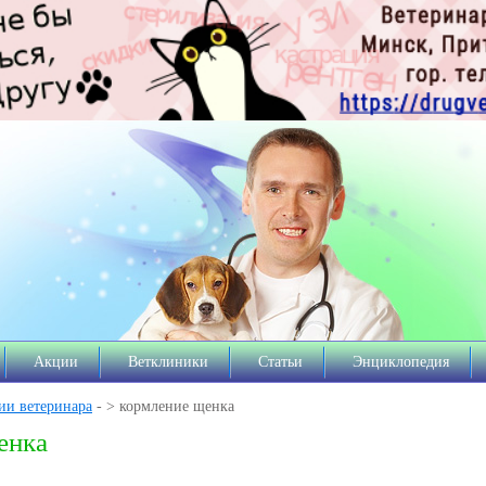
Акции
Ветклиники
Статьи
Энциклопедия
ии ветеринара
- > кормление щенка
енка