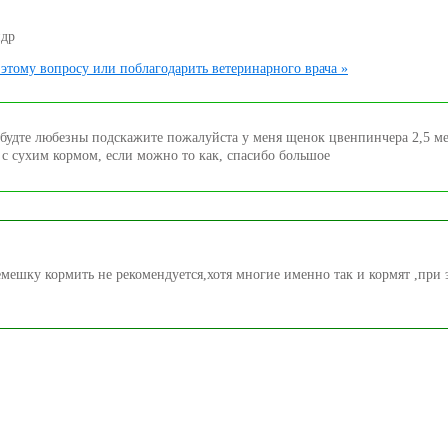
ндр
этому вопросу или поблагодарить ветеринарного врача »
 будте любезны подскажите пожалуйста у меня щенок цвенпинчера 2,5 м
е с сухим кормом, если можно то как, спасибо большое
емешку кормить не рекомендуется,хотя многие именно так и кормят ,при