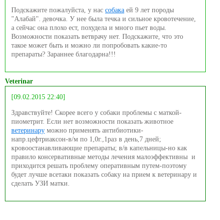
Подскажите пожалуйста, у нас
собака
ей 9 лет породы
"Алабай". девочка. У нее была течка и сильное кровотечение,
а сейчас она плохо ест, похудела и много пьет воды.
Возможности показать ветврачу нет. Подскажите, что это
такое может быть и можно ли попробовать какие-то
препараты? Зараннее благодарна!!!
Veterinar
[09.02.2015 22:40]
Здравствуйте! Скорее всего у собаки проблемы с маткой-
пиометрит. Если нет возможности показать животное
ветеринару
можно применять антибиотики-
напр.цефтриаксон-в/м по 1,0г.,1раз в день,7 дней;
кровоостанавливающие препараты; в/в капельницы-но как
правило консервативные методы лечения малоэффективны и
приходится решать проблему оперативным путем-поэтому
будет лучше всетаки показать собаку на прием к ветеринару и
сделать УЗИ матки.