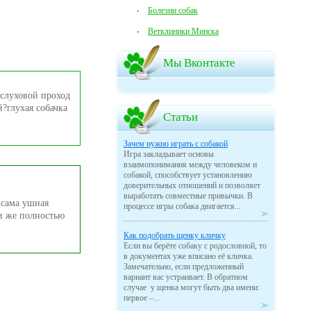
Болезни собак
Ветклиники Минска
Мы Вконтакте
 слуховой проход
й?глухая собачка
Статьи
Зачем нужно играть с собакой
Игра закладывает основы
взаимопонимания между человеком и
собакой, способствует установлению
доверительных отношений и позволяет
выработать совместные привычки. В
 сама ушная
процессе игры собака двигается...
и же полностью
Как подобрать щенку кличку
Если вы берёте собаку с родословной, то
в документах уже вписано её кличка.
Замечательно, если предложенный
вариант вас устраивает. В обратном
случае у щенка могут быть два имени:
первое –...