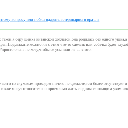
этому вопросу или поблагодарить ветеринарного врача »
 такой,я беру щенка китайской хохлатой,она родилась без одного ушка,а
крыт.Подскажите,можно ли с этим что-то сделать или собачка будет глухо
?просто очень не хочу,чтобы ее усыпили из-за этого.
 всего со слуховым проходом ничего не сделаете,тем более отсутствует и
 также могут относительно приемлемо жить с одним слышащим ухом ил