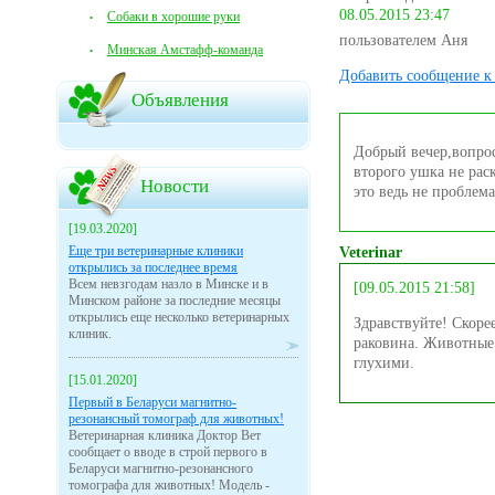
08.05.2015 23:47
Собаки в хорошие руки
пользователем Аня
Минская Амстафф-команда
Добавить сообщение к 
Объявления
Добрый вечер,вопрос
второго ушка не рас
Новости
это ведь не проблема
[19.03.2020]
Еще три ветеринарные клиники
Veterinar
открылись за последнее время
Всем невзгодам назло в Минске и в
[09.05.2015 21:58]
Минском районе за последние месяцы
открылись еще несколько ветеринарных
Здравствуйте! Скорее
клиник.
раковина. Животные
глухими.
[15.01.2020]
Первый в Беларуси магнитно-
резонансный томограф для животных!
Ветеринарная клиника Доктор Вет
сообщает о вводе в строй первого в
Беларуси магнитно-резонансного
томографа для животных! Модель -