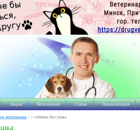
Акции
Ветклиники
Статьи
Энциклопедия
ии ветеринара
- > собачка без ушка
ушка