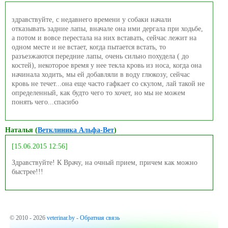
здравствуйте, с недавнего времени у собаки начали
отказывать задние лапы, вначале она ими дергала при ходьбе,
а потом и вовсе перестала на них вставать, сейчас лежит на
одном месте и не встает, когда пытается встать, то
разъезжаются передние лапы, очень сильно похудела ( до
костей), некоторое время у нее текла кровь из носа, когда она
начинала ходить, мы ей добавляли в воду глюкозу, сейчас
кровь не течет...она еще часто гафкает со скулом, лай такой не
определенный, как будто чего то хочет, но мы не можем
понять чего...спасибо
Наталья (
Ветклиника Альфа-Вет
)
[15.06.2015 12:56]
Здравствуйте! К Врачу, на очный прием, причем как можно
быстрее!!!
© 2010 - 2026
veterinar.by
-
Обратная связь