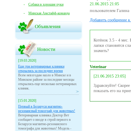
21.06.2015 21:05
Собаки в хорошие руки
пользователем Галина
Минская Амстафф-команда
Добавить сообщение к 
Объявления
Котёнок 3.5 - 4 мес
лапки становятся сла
Новости
значить?
[19.03.2020]
Еще три ветеринарные клиники
Veterinar
открылись за последнее время
Всем невзгодам назло в Минске и в
[21.06.2015 23:05]
Минском районе за последние месяцы
открылись еще несколько ветеринарных
Здравсвуйте! Скорее 
клиник.
показать его на при
[15.01.2020]
Первый в Беларуси магнитно-
резонансный томограф для животных!
Ветеринарная клиника Доктор Вет
сообщает о вводе в строй первого в
Беларуси магнитно-резонансного
томографа для животных! Модель -