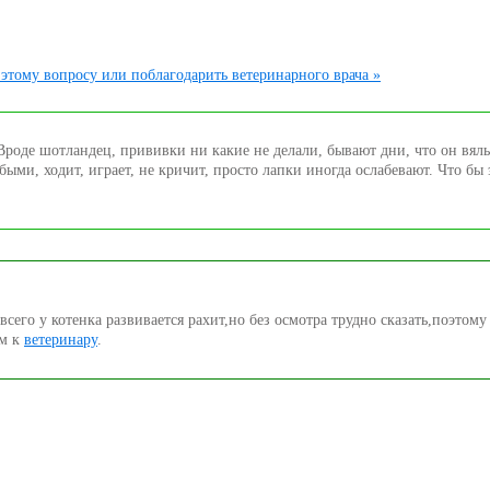
этому вопросу или поблагодарить ветеринарного врача »
. Вроде шотландец, прививки ни какие не делали, бывают дни, что он вял
быми, ходит, играет, не кричит, просто лапки иногда ослабевают. Что бы 
всего у котенка развивается рахит,но без осмотра трудно сказать,поэтом
ем к
ветеринару
.