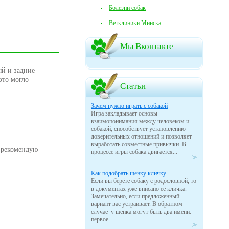
Болезни собак
Ветклиники Минска
Мы Вконтакте
ый и задние
это могло
Статьи
Зачем нужно играть с собакой
Игра закладывает основы
взаимопонимания между человеком и
собакой, способствует установлению
доверительных отношений и позволяет
выработать совместные привычки. В
у рекомендую
процессе игры собака двигается...
Как подобрать щенку кличку
Если вы берёте собаку с родословной, то
в документах уже вписано её кличка.
Замечательно, если предложенный
вариант вас устраивает. В обратном
случае у щенка могут быть два имени:
первое –...