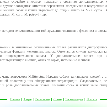
 клещи случайно с кормом попадают в организм дополнительных хо
 и другие плотоядные животные заражаются, поедая мясо и внутренние 
кишечнике собак и кошек вырастают до стадии имаго за 22-30 суток.
eratus, M. corti, М. petrovi и др.
т методом гельминтоскопии (обнаружения члеников в фекалиях) и овоск
ажении в кишечнике дефинитивных хозяев развиваются дистрофическ
ушается функция железистых клеток. Отмечаются случаи закупорки 
ции пищеварительного канала. У дополнительных хозяев при и
ют выраженную анемию, отказ от корма, истощение и гибель.
 чаще встречается M.litteratus. Нередко собаки заглатывают клещей с 
шной полостях у них обнаруживают тетратиридии. Следовательно, д
т и роль дополнительных хозяев. Инвазия собак и кошек чаще обнар
Главная
Акции
Ветклиники
Статьи
Энциклопедия
Новости