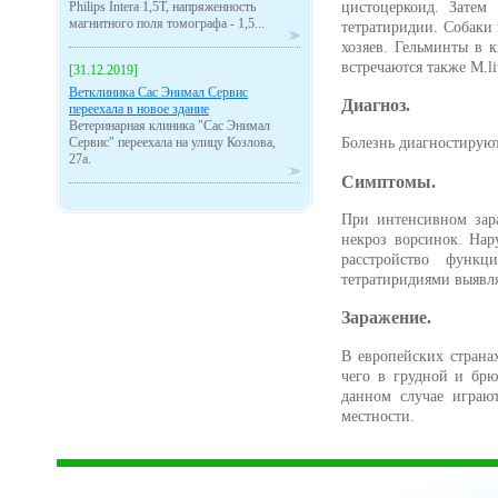
цистоцеркоид. Затем
Philips Intera 1,5Т, напряженность
магнитного поля томографа - 1,5...
тетратиридии. Собаки
хозяев. Гельминты в 
встречаются также M.litt
[31.12.2019]
Ветклиника Сас Энимал Сервис
Диагноз.
переехала в новое здание
Ветеринарная клиника "Сас Энимал
Сервис" переехала на улицу Козлова,
Болезнь диагностирую
27а.
Симптомы.
При интенсивном зар
некроз ворсинок. Нар
расстройство функ
тетратиридиями выявля
Заражение.
В европейских странах
чего в грудной и брю
данном случае играю
местности.