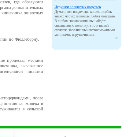
зяев, где образуются
Игрушки волнистых попугаев
органы дополнительных
Думаю, все владельцы кошек и собак
 В кишечнике животных
знают, что их питомцы любят поиграть.
В любом зоомагазине вы найдёте
специальную полочку, а то и целый
стеллаж, заполненный всевозможными
мячиками, игрушечными...
опии по Фюллеборну.
ие процессы, местами
кишечника, выраженное
нтенсивной инвазии
цистоцеркоидами, после
ефинитивные хозяева в
уживается в сельской