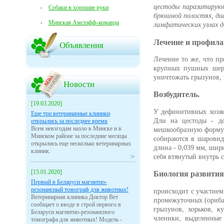
цестоды паразитируют
Собаки в хорошие руки
брюшной полостях, диа
Минская Амстафф-команда
лимфатических узлах д
Лечение и профила
Объявления
Лечение то же, что пр
крупных пушных шере
уничтожать грызунов, 
Новости
Возбудитель.
[19.03.2020]
У дефинитивных хозяев
Еще три ветеринарные клиники
Дли на цестоды - до
открылись за последнее время
Всем невзгодам назло в Минске и в
мешкообразную форму,
Минском районе за последние месяцы
собираются в шаровид
открылись еще несколько ветеринарных
длина - 0,039 мм, шир
клиник.
себя втянутый внутрь 
[15.01.2020]
Биология развития
Первый в Беларуси магнитно-
резонансный томограф для животных!
происходит с участием
Ветеринарная клиника Доктор Вет
промежуточных (ориба
сообщает о вводе в строй первого в
грызунов, хорьков, 
Беларуси магнитно-резонансного
членики, выделенные
томографа для животных! Модель -