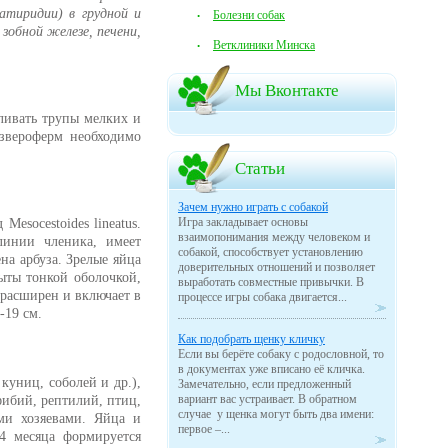
атиридии) в грудной и
Болезни собак
зобной железе, печени,
Ветклиники Минска
Мы Вконтакте
мливать трупы мелких и
звероферм необходимо
Статьи
Зачем нужно играть с собакой
Игра закладывает основы
esocestoides lineatus.
взаимопонимания между человеком и
линии членика, имеет
собакой, способствует установлению
а арбуза. Зрелые яйца
доверительных отношений и позволяет
ыты тонкой оболочкой,
выработать совместные привычки. В
 расширен и включает в
процессе игры собака двигается...
-19 см.
Как подобрать щенку кличку
Если вы берёте собаку с родословной, то
в документах уже вписано её кличка.
куниц, соболей и др.),
Замечательно, если предложенный
вариант вас устраивает. В обратном
ибий, рептилий, птиц,
случае у щенка могут быть два имени:
ми хозяевами. Яйца и
первое –...
4 месяца формируется