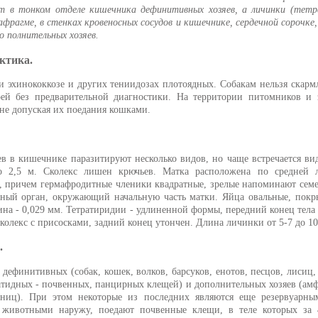
 в тонком отделе кишечника дефинитивных хозяев, а личинки (тетр
фрагме, в стенках кровеносных сосудов и кишечнике, сердечной сорочке, 
о полнительных хозяев.
ктика.
и эхинококкозе и других тениидозах плотоядных. Собакам нельзя скар
й без предварительной диагностики. На территории питомников и 
не допуская их поедания кошками.
 в кишечнике паразитируют несколько видов, но чаще встречается вид M
 2,5 м. Сколекс лишен крючьев. Матка расположена по средней 
 причем гермафродитные членики квадратные, зрелые напоминают семен
ный орган, окружающий начальную часть матки. Яйца овальные, покр
ина - 0,029 мм. Тетратиридии - удлиненной формы, передний конец тела
сколекс с присосками, задний конец утончен. Длина личинки от 5-7 до 10
.
 дефинитивных (собак, кошек, волков, барсуков, енотов, песцов, лисиц, 
тидных - почвенных, панцирных клещей) и дополнительных хозяев (амф
куниц). При этом некоторые из последних являются еще резервуарны
 животными наружу, поедают почвенные клещи, в теле которых за 