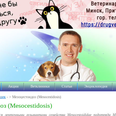
Акции
Ветклиники
Статьи
Энциклопедия
ошек
- > Мезоцестоидоз (Mesocestidosis)
з (Mesocestidosis)
ся ленточными гельминтами семейства Mesocestoididae подотряда Mes