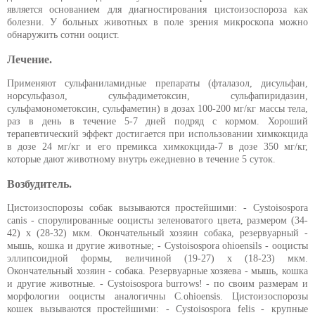
является основанием для диагностирования цистоизоспороза как
болезни. У больных животных в поле зрения микроскопа можно
обнаружить сотни ооцист.
Лечение.
Применяют сульфаниламидные препараты (фталазол, дисульфан,
норсульфазол, сульфадиметоксин, сульфапиридазин,
сульфамонометоксин, сульфаметин) в дозах 100-200 мг/кг массы тела,
раз в день в течение 5-7 дней подряд с кормом. Хороший
терапевтический эффект достигается при использовании химкокцида
в дозе 24 мг/кг и его премикса химкокцида-7 в дозе 350 мг/кг,
которые дают животному внутрь ежедневно в течение 5 суток.
Возбудитель.
Цистоизоспорозы собак вызываются простейшими: - Cystoisospora
canis - спорулированные ооцисты зеленоватого цвета, размером (34-
42) х (28-32) мкм. Окончательный хозяин собака, резервуарный -
мышь, кошка и другие животные; - Cystoisospora ohioensils - ооцисты
эллипсоидной формы, величиной (19-27) х (18-23) мкм.
Окончательный хозяин - собака. Резервуарные хозяева - мышь, кошка
и другие животные. - Cystoisospora burrows! - по своим размерам и
морфологии ооцисты аналогичны C.ohioensis. Цистоизоспорозы
кошек вызываются простейшими: - Cystoisospora felis - крупные