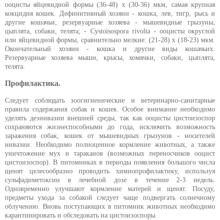
ооцисты яйцевидной формы (36-48) х (30-36) мкм, самая крупная
кокцидия кошек. Дефинитивный хозяин - кошка, лев, тигр, рысь и
другие кошачьи; резервуарные хозяева - мышевидные грызуны,
цыплята, собаки, телята; - Cystoisospora rivolta - ооцисты округлой
или яйцевидной формы, сравнительно мелкие: (21-28) х (18-23) мкм.
Окончательный хозяин - кошка и другие виды кошачьих.
Резервуарные хозяева мыши, крысы, хомячки, собаки, цыплята,
телята.
Профилактика.
Следует соблюдать зоогигиенические и ветеринарно-санитарные
правила содержания собак и кошек. Особое внимание необходимо
уделять дезинвазии внешней среды, так как ооцисты цистоизоспор
сохраняются жизнеспособными до года, исключить возможность
заражения собак, кошек от мышевидных грызунов - носителей
инвазии. Необходимо полноценное кормление животных, а также
уничтожение мух и тараканов (возможных переносчиков ооцист
цистоизоспор). В питомниках в периоды появления большого числа
щенят целесообразно проводить химиопрофилактику, используя
сульфадиметоксин в лечебной дозе в течение 2-3 недель.
Одновременно улучшают кормление матерей и щенят. Посуду,
предметы ухода за собакой следует чаще подвергать солнечному
облучению. Вновь поступающих в питомник животных необходимо
карантинировать и обследовать на цистоизоспоры.