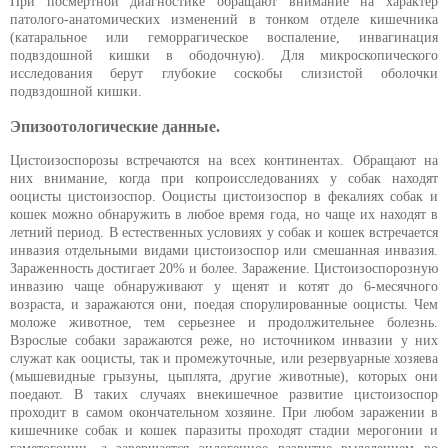
При посмертной диагностике обращают внимание на характер
патолого-анатомических изменений в тонком отделе кишечника
(катаральное или геморрагическое воспаление, инвагинация
подвздошной кишки в ободочную). Для микроскопического
исследования берут глубокие соскобы слизистой оболочки
подвздошной кишки.
Эпизоотологические данные.
Цистоизоспорозы встречаются на всех континентах. Обращают на
них внимание, когда при копроисследованиях у собак находят
ооцисты цистоизоспор. Ооцисты цистоизоспор в фекалиях собак и
кошек можно обнаружить в любое время года, но чаще их находят в
летний период. В естественных условиях у собак и кошек встречается
инвазия отдельными видами цистоизоспор или смешанная инвазия.
Зараженность достигает 20% и более. Заражение. Цистоизоспорозную
инвазию чаще обнаруживают у щенят и котят до 6-месячного
возраста, и заражаются они, поедая спорулированные ооцисты. Чем
моложе животное, тем серьезнее и продолжительнее болезнь.
Взрослые собаки заражаются реже, но источником инвазии у них
служат как ооцисты, так и промежуточные, или резервуарные хозяева
(мышевидные грызуны, цыплята, другие животные), которых они
поедают. В таких случаях внекишечное развитие цистоизоспор
проходит в самом окончательном хозяине. При любом заражении в
кишечнике собак и кошек паразиты проходят стадии мерогонии и