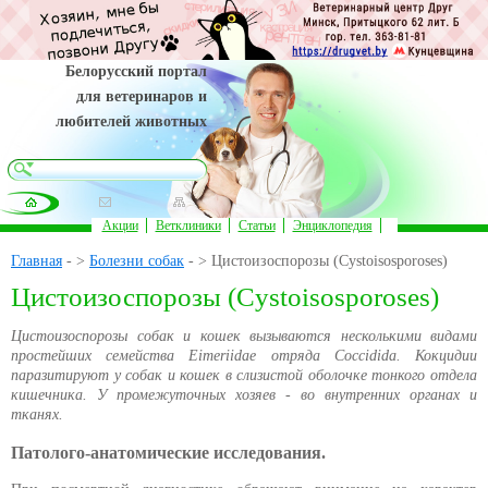
Белорусский портал
для ветеринаров и
любителей животных
Акции
Ветклиники
Статьи
Энциклопедия
Главная
- >
Болезни собак
- > Цистоизоспорозы (Cystoisosporoses)
Цистоизоспорозы (Cystoisosporoses)
Цистоизоспорозы собак и кошек вызываются несколькими видами
простейших семейства Eimeriidae отряда Coccidida. Кокцидии
паразитируют у собак и кошек в слизистой оболочке тонкого отдела
кишечника. У промежуточных хозяев - во внутренних органах и
тканях.
Патолого-анатомические исследования.