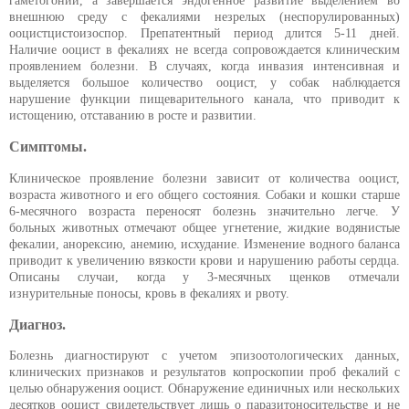
гаметогонии, а завершается эндогенное развитие выделением во
внешнюю среду с фекалиями незрелых (неспорулированных)
ооцистцистоизоспор. Препатентный период длится 5-11 дней.
Наличие ооцист в фекалиях не всегда сопровождается клиническим
проявлением болезни. В случаях, когда инвазия интенсивная и
выделяется большое количество ооцист, у собак наблюдается
нарушение функции пищеварительного канала, что приводит к
истощению, отставанию в росте и развитии.
Симптомы.
Клиническое проявление болезни зависит от количества ооцист,
возраста животного и его общего состояния. Собаки и кошки старше
6-месячного возраста переносят болезнь значительно легче. У
больных животных отмечают общее угнетение, жидкие водянистые
фекалии, анорексию, анемию, исхудание. Изменение водного баланса
приводит к увеличению вязкости крови и нарушению работы сердца.
Описаны случаи, когда у 3-месячных щенков отмечали
изнурительные поносы, кровь в фекалиях и рвоту.
Диагноз.
Болезнь диагностируют с учетом эпизоотологических данных,
клинических признаков и результатов копроскопии проб фекалий с
целью обнаружения ооцист. Обнаружение единичных или нескольких
десятков ооцист свидетельствует лишь о паразитоносительстве и не