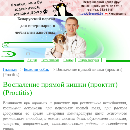
Белорусский портал
для ветеринаров и
любителей животных
Акции
Ветклиники
Статьи
Энциклопедия
Главная
- >
Болезни собак
- > Воспаление прямой кишки (проктит)
(Proctitis)
Воспаление прямой кишки (проктит)
(Proctitis)
Возникает при травмах и ранениях при ректальном исследовании,
костными осколками при переломах костей таза, при расколе
градусника во время измерения температуры тела животного
ректальным способом, а также может быть обусловлено поносами,
запорами, копростазами, патологическими родами и выпадением
кишки.