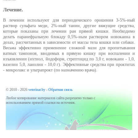
Лечение.
В лечении используют для периодического орошения 3-5%-ный
раствор сульфата меди, 2%-ный танин, другие вяжущие средства,
которые показаны при лечении ран прямой кишки. Необходимо
делать паранефральную блокаду 0,5%-ным раствором новокаина в
дозах, рассчитанных в зависимости от массы тела кошки или собаки.
Весьма эффективно применение сложной мази для пропитывания
ватных тампонов, вводимых в прямую кишку при воспалении и
изъязвлении (ихтиол, йодоформ, стрептоцид по 3,0 г, новокаин - 1,0,
вазелин 5,0, ланолин - 10,0 г). Эффективные средства при проктитах
- микролакс и ультрапрокт (по назначению врача).
© 2010 - 2026
veterinar.by
-
Обратная связь
Любое копирование материалов сайта разрешено только с
использованием прямой ссылки на источник.