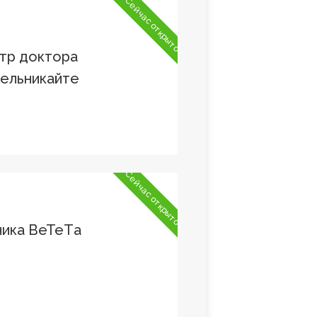
Сейчас открыто
тр доктора
Мельникайте
Сейчас открыто
ника ВеТеTа