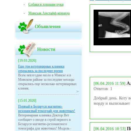
Собаки в хорошие руки
Минская Амстафф-команда
Объявления
Новости
[19.03.2020]
Еще три ветеринарные клиники
открылись за последнее время
Всем невзгодам назло в Минске и в
Минском районе за последние месяцы
А
[06.04.2016 11:59]
открылись еще несколько ветеринарных
клиник.
Ответов: 1
Добрый день. Коту в
[15.01.2020]
морду и вылизывает 
Первый в Беларуси магнитно-
резонансный томограф для животных!
Ветеринарная клиника Доктор Вет
сообщает о вводе в строй первого в
Беларуси магнитно-резонансного
П
томографа для животных! Модель -
[06.04.2016 10:53]