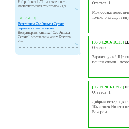
Philips Intera 1,5Т, напряженность
Ответов: 1
магнитного поля томографа - 1,5...
Моя собака перестала
только она ещё и виу
[31.12.2019]
Ветклиника Сас Энимал Сервис
переехала в новое здание
Ветеринарная клиника "Сас Энимал
Сервис" переехала на улицу Козлова,
27а.
Щ
[06.04.2016 10:35]
Ответов: 2
Здравствуйте! Щенок
пошли слюни.. позво
н
[06.04.2016 02:08]
Ответов: 1
Добрый вечер. Два ча
10месяцев.Ничего не
Вечером...