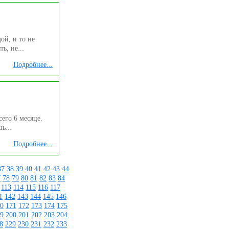
ой, и то не
ь, не...
Подробнее...
его 6 месяце.
ь...
Подробнее...
37
38
39
40
41
42
43
44
7
78
79
80
81
82
83
84
113
114
115
116
117
1
142
143
144
145
146
0
171
172
173
174
175
9
200
201
202
203
204
8
229
230
231
232
233