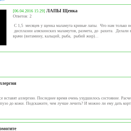
ЛАПЫ Щенка
[06.04.2016 15:29]
Ответов: 2
С 1,5 месяцев у щенка маламута кривые лапы. Что нам только н
дисплазии аляскинских маламутов, размета, до рахита. Делали в
врачи (витамину, кальций, рыба, рыбий жир)...
ллергия
се вставят аллергию. Последнее время очень ухудшилось состояние. Расч
пузо до кожи. Подскажите, чем лучше лечить? И можно ли ему дать корти
омогите