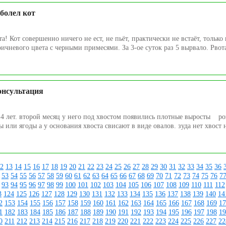
аболел кот
! Кот совершенно ничего не ест, не пьёт, практически не встаёт, только 
чневого цвета с черными примесями. За 3-ое суток раз 5 вырвало. Рвота
онсультация
ь 4 лет. второй месяц у него под хвостом появились плотные выросты ро
 или ягоды а у основания хвоста свисают в виде овалов. зуда нет хвост н
2
13
14
15
16
17
18
19
20
21
22
23
24
25
26
27
28
29
30
31
32
33
34
35
36
53
54
55
56
57
58
59
60
61
62
63
64
65
66
67
68
69
70
71
72
73
74
75
76
7
93
94
95
96
97
98
99
100
101
102
103
104
105
106
107
108
109
110
111
112
3
124
125
126
127
128
129
130
131
132
133
134
135
136
137
138
139
140
14
2
153
154
155
156
157
158
159
160
161
162
163
164
165
166
167
168
169
17
1
182
183
184
185
186
187
188
189
190
191
192
193
194
195
196
197
198
19
0
211
212
213
214
215
216
217
218
219
220
221
222
223
224
225
226
227
22