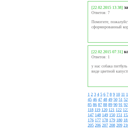
з
[22.02.2015 13:38]
Ответов: 7
Помогите, пожалуйста
сформированный кори
к
[22.02.2015 07:31]
Ответов: 1
у нас собака питбул
виде цветной капусты
1
2
3
4
5
6
7
8
9
10
11
1
45
46
47
48
49
50
51
52
85
86
87
88
89
90
91
92
118
119
120
121
122
12
147
148
149
150
151
15
176
177
178
179
180
18
205
206
207
208
209
21