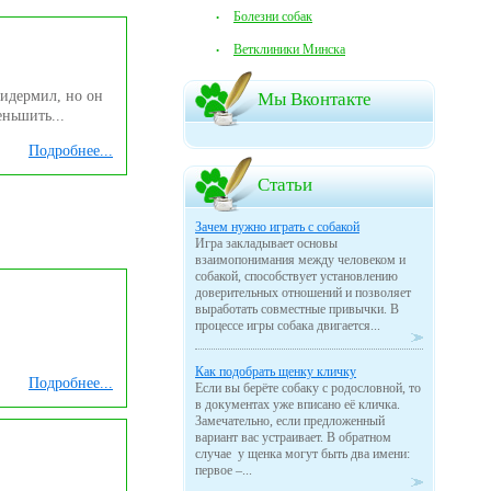
Болезни собак
Ветклиники Минска
ридермил, но он
Мы Вконтакте
ньшить...
Подробнее...
Статьи
Зачем нужно играть с собакой
Игра закладывает основы
взаимопонимания между человеком и
собакой, способствует установлению
доверительных отношений и позволяет
выработать совместные привычки. В
процессе игры собака двигается...
Как подобрать щенку кличку
Подробнее...
Если вы берёте собаку с родословной, то
в документах уже вписано её кличка.
Замечательно, если предложенный
вариант вас устраивает. В обратном
случае у щенка могут быть два имени:
первое –...