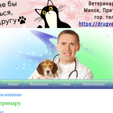
Акции
Ветклиники
Статьи
Энциклопедия
ии ветеринара
еринару
ару