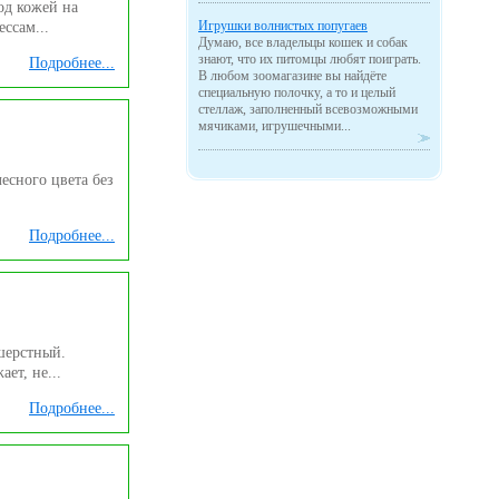
од кожей на
Игрушки волнистых попугаев
ссам...
Думаю, все владельцы кошек и собак
знают, что их питомцы любят поиграть.
Подробнее...
В любом зоомагазине вы найдёте
специальную полочку, а то и целый
стеллаж, заполненный всевозможными
мячиками, игрушечными...
есного цвета без
Подробнее...
ошерстный.
ет, не...
Подробнее...