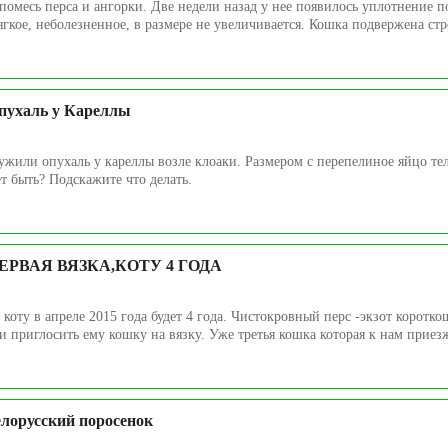
 помесь перса и ангорки. Две недели назад у нее появилось уплотнение п
гкое, неболезненное, в размере не увеличивается. Кошка подвержена стре
пухаль у Кареллы
ужили опухаль у кареллы возле клоаки. Размером с перепелиное яйцо тел
т быть? Подскажите что делать.
ЕРВАЯ ВЯЗКА,КОТУ 4 ГОДА
коту в апреле 2015 года будет 4 года. Чистокровный перс -экзот коротк
 приглосить ему кошку на вязку. Уже третья кошка которая к нам приезжа
елорусский поросенок