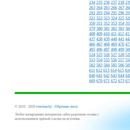
234
235
236
237
238
23
263
264
265
266
267
26
292
293
294
295
296
29
321
322
323
324
325
32
350
351
352
353
354
35
379
380
381
382
383
38
408
409
410
411
412
41
437
438
439
440
441
44
466
467
468
469
470
47
495
496
497
498
499
50
524
525
526
527
528
52
553
554
555
556
557
55
582
583
584
585
586
58
611
612
613
614
615
61
640
641
642
643
644
64
669
670
671
672
673
67
© 2010 - 2026
veterinar.by
-
Обратная связь
Любое копирование материалов сайта разрешено только с
использованием прямой ссылки на источник.