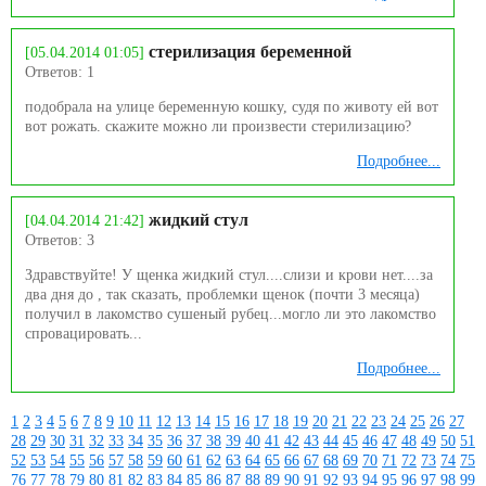
стерилизация беременной
[05.04.2014 01:05]
Ответов: 1
подобрала на улице беременную кошку, судя по животу ей вот
вот рожать. скажите можно ли произвести стерилизацию?
Подробнее...
жидкий стул
[04.04.2014 21:42]
Ответов: 3
Здравствуйте! У щенка жидкий стул....слизи и крови нет....за
два дня до , так сказать, проблемки щенок (почти 3 месяца)
получил в лакомство сушеный рубец...могло ли это лакомство
спровацировать...
Подробнее...
1
2
3
4
5
6
7
8
9
10
11
12
13
14
15
16
17
18
19
20
21
22
23
24
25
26
27
28
29
30
31
32
33
34
35
36
37
38
39
40
41
42
43
44
45
46
47
48
49
50
51
52
53
54
55
56
57
58
59
60
61
62
63
64
65
66
67
68
69
70
71
72
73
74
75
76
77
78
79
80
81
82
83
84
85
86
87
88
89
90
91
92
93
94
95
96
97
98
99