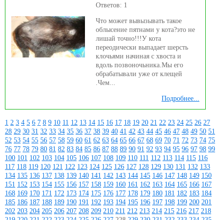
Ответов: 1
Что может вывызывать такое
облысение пятнами у кота?это не
лишай точно!!!У кота
переодически выпадает шерсть
клочьями начиная с хвоста и
вдоль позвоночьника.Мы его
обрабатывали уже от клещей
.Чем...
Подробнее...
1
2
3
4
5
6
7
8
9
10
11
12
13
14
15
16
17
18
19
20
21
22
23
24
25
26
27
28
29
30
31
32
33
34
35
36
37
38
39
40
41
42
43
44
45
46
47
48
49
50
51
52
53
54
55
56
57
58
59
60
61
62
63
64
65
66
67
68
69
70
71
72
73
74
75
76
77
78
79
80
81
82
83
84
85
86
87
88
89
90
91
92
93
94
95
96
97
98
99
100
101
102
103
104
105
106
107
108
109
110
111
112
113
114
115
116
117
118
119
120
121
122
123
124
125
126
127
128
129
130
131
132
133
134
135
136
137
138
139
140
141
142
143
144
145
146
147
148
149
150
151
152
153
154
155
156
157
158
159
160
161
162
163
164
165
166
167
168
169
170
171
172
173
174
175
176
177
178
179
180
181
182
183
184
185
186
187
188
189
190
191
192
193
194
195
196
197
198
199
200
201
202
203
204
205
206
207
208
209
210
211
212
213
214
215
216
217
218
219
220
221
222
223
224
225
226
227
228
229
230
231
232
233
234
235