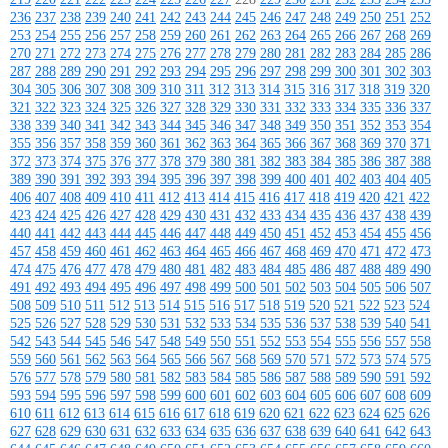
236
237
238
239
240
241
242
243
244
245
246
247
248
249
250
251
252
253
254
255
256
257
258
259
260
261
262
263
264
265
266
267
268
269
270
271
272
273
274
275
276
277
278
279
280
281
282
283
284
285
286
287
288
289
290
291
292
293
294
295
296
297
298
299
300
301
302
303
304
305
306
307
308
309
310
311
312
313
314
315
316
317
318
319
320
321
322
323
324
325
326
327
328
329
330
331
332
333
334
335
336
337
338
339
340
341
342
343
344
345
346
347
348
349
350
351
352
353
354
355
356
357
358
359
360
361
362
363
364
365
366
367
368
369
370
371
372
373
374
375
376
377
378
379
380
381
382
383
384
385
386
387
388
389
390
391
392
393
394
395
396
397
398
399
400
401
402
403
404
405
406
407
408
409
410
411
412
413
414
415
416
417
418
419
420
421
422
423
424
425
426
427
428
429
430
431
432
433
434
435
436
437
438
439
440
441
442
443
444
445
446
447
448
449
450
451
452
453
454
455
456
457
458
459
460
461
462
463
464
465
466
467
468
469
470
471
472
473
474
475
476
477
478
479
480
481
482
483
484
485
486
487
488
489
490
491
492
493
494
495
496
497
498
499
500
501
502
503
504
505
506
507
508
509
510
511
512
513
514
515
516
517
518
519
520
521
522
523
524
525
526
527
528
529
530
531
532
533
534
535
536
537
538
539
540
541
542
543
544
545
546
547
548
549
550
551
552
553
554
555
556
557
558
559
560
561
562
563
564
565
566
567
568
569
570
571
572
573
574
575
576
577
578
579
580
581
582
583
584
585
586
587
588
589
590
591
592
593
594
595
596
597
598
599
600
601
602
603
604
605
606
607
608
609
610
611
612
613
614
615
616
617
618
619
620
621
622
623
624
625
626
627
628
629
630
631
632
633
634
635
636
637
638
639
640
641
642
643