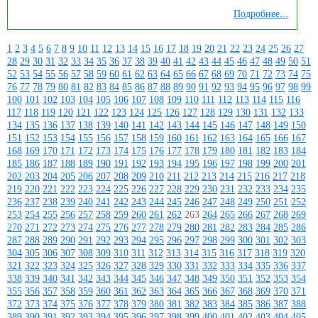
Подробнее...
1
2
3
4
5
6
7
8
9
10
11
12
13
14
15
16
17
18
19
20
21
22
23
24
25
26
27
28
29
30
31
32
33
34
35
36
37
38
39
40
41
42
43
44
45
46
47
48
49
50
51
52
53
54
55
56
57
58
59
60
61
62
63
64
65
66
67
68
69
70
71
72
73
74
75
76
77
78
79
80
81
82
83
84
85
86
87
88
89
90
91
92
93
94
95
96
97
98
99
100
101
102
103
104
105
106
107
108
109
110
111
112
113
114
115
116
117
118
119
120
121
122
123
124
125
126
127
128
129
130
131
132
133
134
135
136
137
138
139
140
141
142
143
144
145
146
147
148
149
150
151
152
153
154
155
156
157
158
159
160
161
162
163
164
165
166
167
168
169
170
171
172
173
174
175
176
177
178
179
180
181
182
183
184
185
186
187
188
189
190
191
192
193
194
195
196
197
198
199
200
201
202
203
204
205
206
207
208
209
210
211
212
213
214
215
216
217
218
219
220
221
222
223
224
225
226
227
228
229
230
231
232
233
234
235
236
237
238
239
240
241
242
243
244
245
246
247
248
249
250
251
252
253
254
255
256
257
258
259
260
261
262
263
264
265
266
267
268
269
270
271
272
273
274
275
276
277
278
279
280
281
282
283
284
285
286
287
288
289
290
291
292
293
294
295
296
297
298
299
300
301
302
303
304
305
306
307
308
309
310
311
312
313
314
315
316
317
318
319
320
321
322
323
324
325
326
327
328
329
330
331
332
333
334
335
336
337
338
339
340
341
342
343
344
345
346
347
348
349
350
351
352
353
354
355
356
357
358
359
360
361
362
363
364
365
366
367
368
369
370
371
372
373
374
375
376
377
378
379
380
381
382
383
384
385
386
387
388
389
390
391
392
393
394
395
396
397
398
399
400
401
402
403
404
405