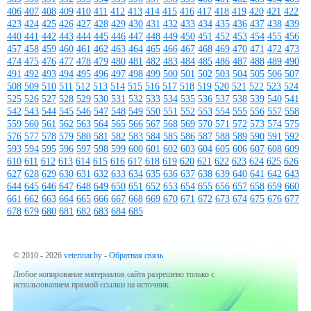
406
407
408
409
410
411
412
413
414
415
416
417
418
419
420
421
422
423
424
425
426
427
428
429
430
431
432
433
434
435
436
437
438
439
440
441
442
443
444
445
446
447
448
449
450
451
452
453
454
455
456
457
458
459
460
461
462
463
464
465
466
467
468
469
470
471
472
473
474
475
476
477
478
479
480
481
482
483
484
485
486
487
488
489
490
491
492
493
494
495
496
497
498
499
500
501
502
503
504
505
506
507
508
509
510
511
512
513
514
515
516
517
518
519
520
521
522
523
524
525
526
527
528
529
530
531
532
533
534
535
536
537
538
539
540
541
542
543
544
545
546
547
548
549
550
551
552
553
554
555
556
557
558
559
560
561
562
563
564
565
566
567
568
569
570
571
572
573
574
575
576
577
578
579
580
581
582
583
584
585
586
587
588
589
590
591
592
593
594
595
596
597
598
599
600
601
602
603
604
605
606
607
608
609
610
611
612
613
614
615
616
617
618
619
620
621
622
623
624
625
626
627
628
629
630
631
632
633
634
635
636
637
638
639
640
641
642
643
644
645
646
647
648
649
650
651
652
653
654
655
656
657
658
659
660
661
662
663
664
665
666
667
668
669
670
671
672
673
674
675
676
677
678
679
680
681
682
683
684
685
© 2010 - 2026
veterinar.by
-
Обратная связь
Любое копирование материалов сайта разрешено только с
использованием прямой ссылки на источник.