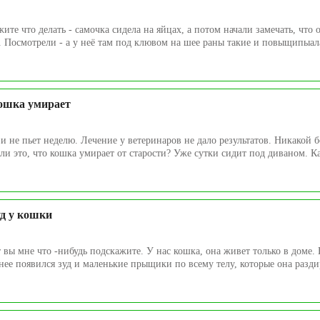
ите что делать - самочка сидела на яйцах, а потом начали замечать, что 
 Посмотрели - а у неё там под клювом на шее раны такие и повыщипыала
ошка умирает
 и не пьет неделю. Лечение у ветеринаров не дало результатов. Никакой 
ли это, что кошка умирает от старости? Уже сутки сидит под диваном. Ка
уд у кошки
 вы мне что -нибудь подскажите. У нас кошка, она живет только в доме.
нее появился зуд и маленькие прыщики по всему телу, которые она раздир