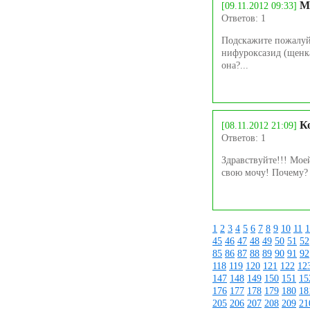
М
[09.11.2012 09:33]
Ответов: 1
Подскажите пожалуйс
нифуроксазид (щенка
она?...
К
[08.11.2012 21:09]
Ответов: 1
Здравствуйте!!! Мое
свою мочу! Почему? 
1
2
3
4
5
6
7
8
9
10
11
1
45
46
47
48
49
50
51
52
85
86
87
88
89
90
91
92
118
119
120
121
122
12
147
148
149
150
151
15
176
177
178
179
180
18
205
206
207
208
209
21