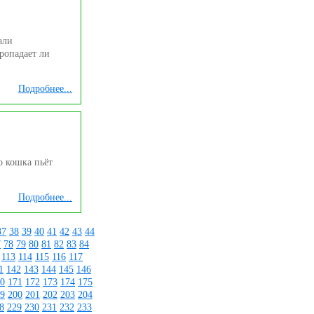
али
ропадает ли
Подробнее...
о кошка пьёт
Подробнее...
37
38
39
40
41
42
43
44
7
78
79
80
81
82
83
84
113
114
115
116
117
1
142
143
144
145
146
0
171
172
173
174
175
9
200
201
202
203
204
8
229
230
231
232
233