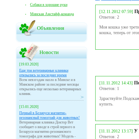
Собаки в хорошие руки
П
[12.11.2012 07:59]
Минская Амстафф-команда
Ответов: 2
Моя кошка уже третий
Объявления
кошка, теперь от это
Новости
[19.03.2020]
Еще три ветеринарные клиники
открылись за последнее время
Всем невзгодам назло в Минске и в
П
[11.11.2012 14:43]
Минском районе за последние месяцы
Ответов: 1
открылись еще несколько ветеринарных
клиник.
Здраствуйте.Подскаж
купить.
[15.01.2020]
Первый в Беларуси магнитно-
резонансный томограф для животных!
Ветеринарная клиника Доктор Вет
сообщает о вводе в строй первого в
У
[11.11.2012 13:17]
Беларуси магнитно-резонансного
томографа для животных! Модель -
Ответов: 2