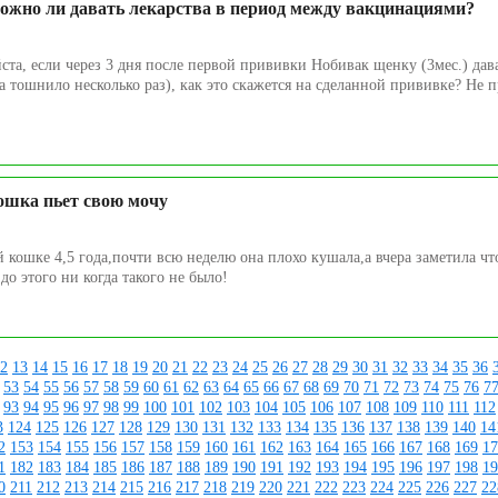
ожно ли давать лекарства в период между вакцинациями?
та, если через 3 дня после первой прививки Нобивак щенку (3мес.) дав
 тошнило несколько раз), как это скажется на сделанной прививке? Не п
ошка пьет свою мочу
й кошке 4,5 года,почти всю неделю она плохо кушала,а вчера заметила чт
до этого ни когда такого не было!
2
13
14
15
16
17
18
19
20
21
22
23
24
25
26
27
28
29
30
31
32
33
34
35
36
53
54
55
56
57
58
59
60
61
62
63
64
65
66
67
68
69
70
71
72
73
74
75
76
7
93
94
95
96
97
98
99
100
101
102
103
104
105
106
107
108
109
110
111
112
3
124
125
126
127
128
129
130
131
132
133
134
135
136
137
138
139
140
14
2
153
154
155
156
157
158
159
160
161
162
163
164
165
166
167
168
169
17
1
182
183
184
185
186
187
188
189
190
191
192
193
194
195
196
197
198
19
0
211
212
213
214
215
216
217
218
219
220
221
222
223
224
225
226
227
22