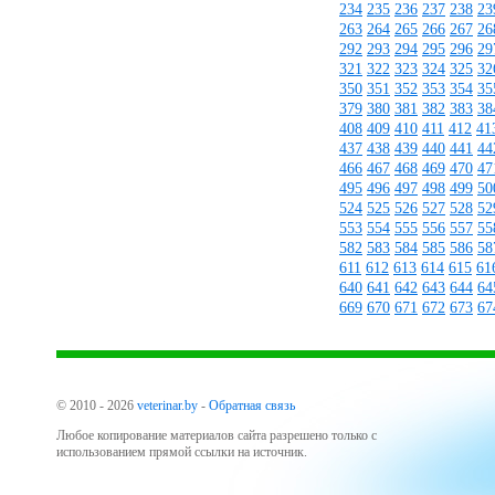
234
235
236
237
238
23
263
264
265
266
267
26
292
293
294
295
296
29
321
322
323
324
325
32
350
351
352
353
354
35
379
380
381
382
383
38
408
409
410
411
412
41
437
438
439
440
441
44
466
467
468
469
470
47
495
496
497
498
499
50
524
525
526
527
528
52
553
554
555
556
557
55
582
583
584
585
586
58
611
612
613
614
615
61
640
641
642
643
644
64
669
670
671
672
673
67
© 2010 - 2026
veterinar.by
-
Обратная связь
Любое копирование материалов сайта разрешено только с
использованием прямой ссылки на источник.