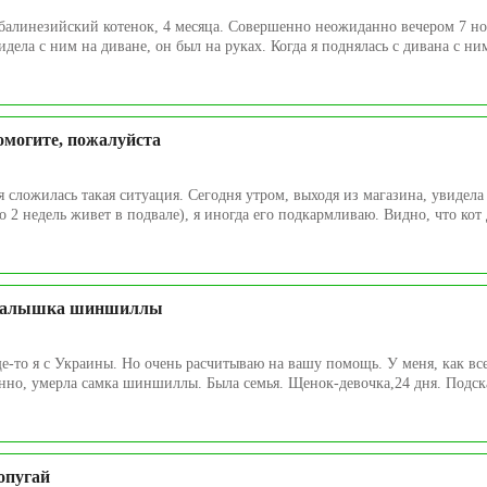
балинезийский котенок, 4 месяца. Совершенно неожиданно вечером 7 но
идела с ним на диване, он был на руках. Когда я поднялась с дивана с ним
омогите, пожалуйста
я сложилась такая ситуация. Сегодня утром, выходя из магазина, увидела
о 2 недель живет в подвале), я иногда его подкармливаю. Видно, что кот
алышка шиншиллы
е-то я с Украины. Но очень расчитываю на вашу помощь. У меня, как все
но, умерла самка шиншиллы. Была семья. Щенок-девочка,24 дня. Подска
опугай