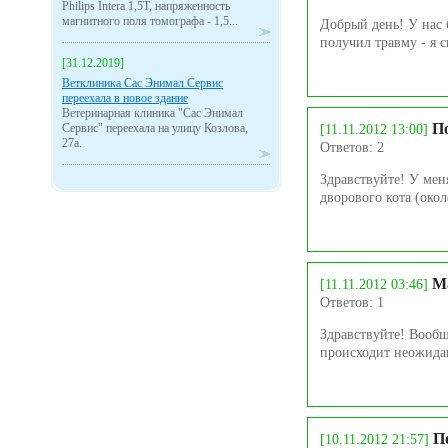
Philips Intera 1,5Т, напряженность
магнитного поля томографа - 1,5...
Добрый день! У нас 
получил травму - я с
[31.12.2019]
Ветклиника Сас Энимал Сервис
переехала в новое здание
Ветеринарная клиника "Сас Энимал
П
Сервис" переехала на улицу Козлова,
[11.11.2012 13:00]
27а.
Ответов: 2
Здравствуйте! У мен
дворового кота (окол
М
[11.11.2012 03:46]
Ответов: 1
Здравствуйте! Вообщ
происходит неожидан
П
[10.11.2012 21:57]