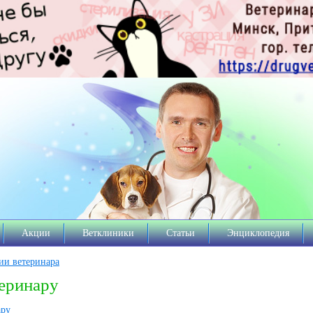
Акции
Ветклиники
Статьи
Энциклопедия
ии ветеринара
еринару
ару