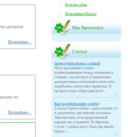
Болезни собак
Ветклиники Минска
ень активная
Мы Вконтакте
Подробнее...
Статьи
Зачем нужно играть с собакой
Игра закладывает основы
взаимопонимания между человеком и
собакой, способствует установлению
доверительных отношений и позволяет
выработать совместные привычки. В
процессе игры собака двигается...
 можно их
Как подобрать щенку кличку
Если вы берёте собаку с родословной, то
Подробнее...
в документах уже вписано её кличка.
Замечательно, если предложенный
вариант вас устраивает. В обратном
случае у щенка могут быть два имени:
первое –...