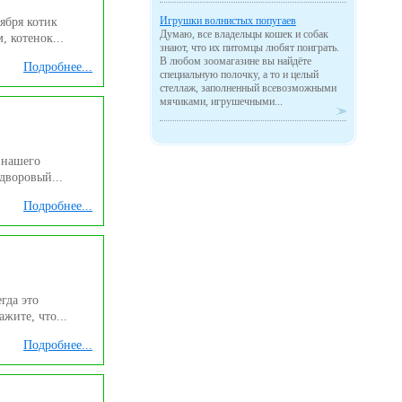
Игрушки волнистых попугаев
ября котик
Думаю, все владельцы кошек и собак
, котенок...
знают, что их питомцы любят поиграть.
В любом зоомагазине вы найдёте
Подробнее...
специальную полочку, а то и целый
стеллаж, заполненный всевозможными
мячиками, игрушечными...
 нашего
 дворовый...
Подробнее...
гда это
жите, что...
Подробнее...