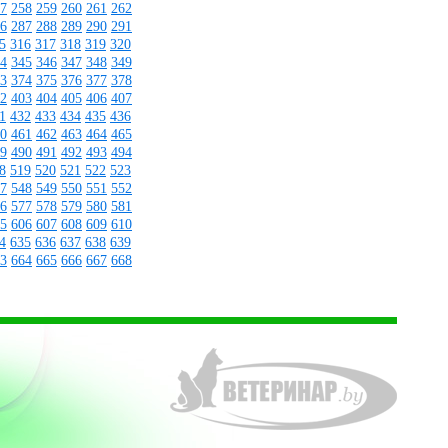
7
258
259
260
261
262
6
287
288
289
290
291
5
316
317
318
319
320
4
345
346
347
348
349
3
374
375
376
377
378
2
403
404
405
406
407
1
432
433
434
435
436
0
461
462
463
464
465
9
490
491
492
493
494
8
519
520
521
522
523
7
548
549
550
551
552
6
577
578
579
580
581
5
606
607
608
609
610
4
635
636
637
638
639
3
664
665
666
667
668